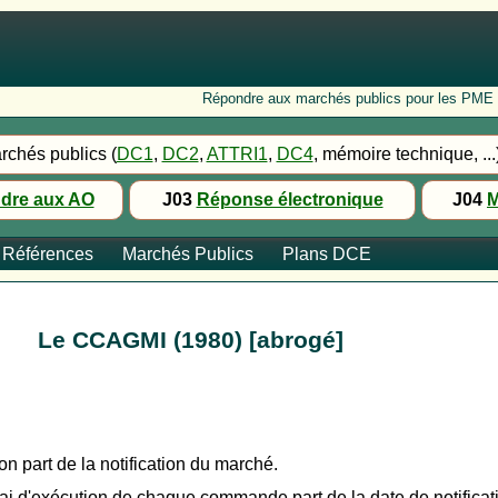
Répondre aux marchés publics pour les PME : Fo
rchés publics (
DC1
,
DC2
,
ATTRI1
,
DC4
, mémoire technique, ...
dre aux AO
J03
Réponse électronique
J04
M
Références
Marchés Publics
Plans DCE
Le CCAGMI (1980) [abrogé]
on part de la notification du marché.
lai d'exécution de chaque commande part de la date de notific