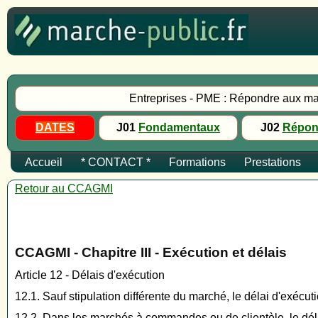
Entreprises - PME : Répondre aux ma
DATES
J01
Fondamentaux
J02
Répon
Accueil
* CONTACT *
Formations
Prestations
Retour au CCAGMI
CCAGMI - Chapitre III - Exécution et délais
Article 12 - Délais d'exécution
12.1. Sauf stipulation différente du marché, le délai d'exécuti
12.2. Dans les marchés à commandes ou de clientèle, le dé