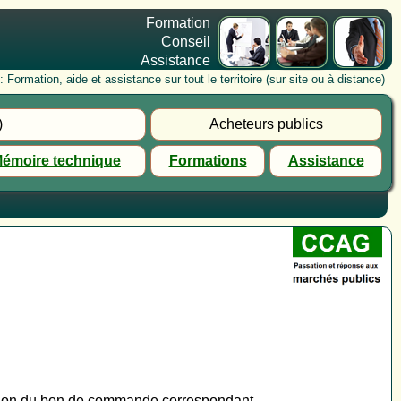
Formation
Conseil
Assistance
rmation, aide et assistance sur tout le territoire (sur site ou à distance)
)
Acheteurs publics
émoire technique
Formations
Assistance
ation du bon de commande correspondant.