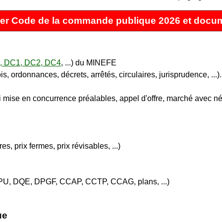
er Code de la commande publique 2026 et docu
1, DC1, DC2, DC4
, ...) du MINEFE
s, ordonnances, décrets, arrêtés, circulaires, jurisprudence, ...)
 mise en concurrence préalables, appel d'offre, marché avec nég
es, prix fermes, prix révisables, ...)
PU, DQE, DPGF, CCAP, CCTP, CCAG, plans, ...)
ue