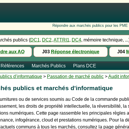
Répondre aux marchés publics pour les PME : Fo
rchés publics (
DC1
,
DC2
,
ATTRI1
,
DC4
, mémoire technique, ...
dre aux AO
J03
Réponse électronique
J04
M
Références
Marchés Publics
Plans DCE
blics d'informatique
>
Passation de marché public
>
Audit info
hés publics et marchés d'informatique
urnitures ou de services soumis au Code de la commande publiqu
issement, les droits de propriété intellectuelle, la réversibilité,
ations numériques. Cette page rassemble les principales règles 
enance, infogérance, cloud et prestations numériques. Pour la dé
ractuels communs à tous les marchés, consultez la page génér