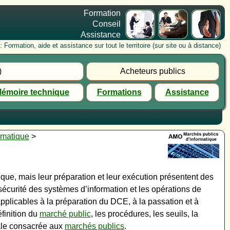
Formation
Conseil
Assistance
rmation, aide et assistance sur tout le territoire (sur site ou à distance)
)
Acheteurs publics
émoire technique
Formations
Assistance
rmatique
>
e, mais leur préparation et leur exécution présentent des
 la sécurité des systèmes d’information et les opérations de
applicables à la préparation du DCE, à la passation et à
finition du
marché public
, les procédures, les seuils, la
ale consacrée aux
marchés publics
.