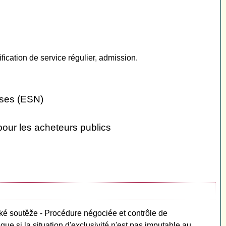
fication de service régulier, admission.
ises (ESN)
pour les acheteurs publics
ské soutěže - Procédure négociée et contrôle de
que si la situation d'exclusivité n'est pas imputable au