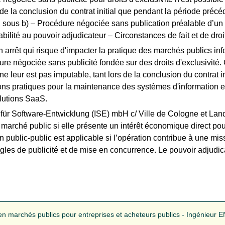
s de la conclusion du contrat initial que pendant la période préc
1, sous b) – Procédure négociée sans publication préalable d’u
abilité au pouvoir adjudicateur – Circonstances de fait et de dro
 arrêt qui risque d'impacter la pratique des marchés publics in
édure négociée sans publicité fondée sur des droits d'exclusivi
e leur est pas imputable, tant lors de la conclusion du contrat i
 pratiques pour la maintenance des systèmes d'information exis
lutions SaaS.
t für Software-Entwicklung (ISE) mbH c/ Ville de Cologne et Land 
n marché public si elle présente un intérêt économique direct po
ublic-public est applicable si l’opération contribue à une missi
gles de publicité et de mise en concurrence. Le pouvoir adjudic
n marchés publics pour entreprises et acheteurs publics - Ingénieur EN