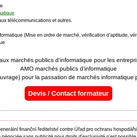
ue
matique
e, aux télécommunications et autres.
ormatique (Mise en ordre de marché, vérification d'aptitude, véri
que
ux marchés publics d'informatique pour les entrepr
AMO marchés publics d'informatique
ouvrage) pour la passation de marchés informatique 
Devis / Contact formateur
enerální finanční ředitelství contre Úřad pro ochranu hospodář
négociée sans publicité pour droits d'exclusivité n'est possible 