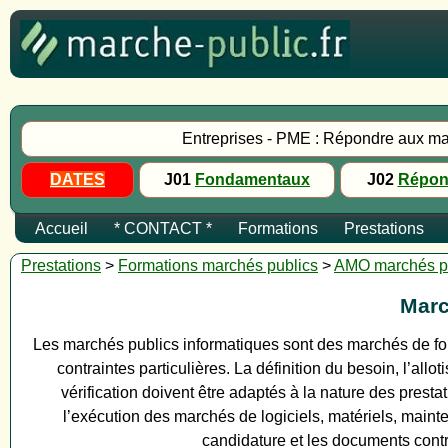
Entreprises - PME : Répondre aux ma
DATES
J01
Fondamentaux
J02
Répon
Accueil
* CONTACT *
Formations
Prestations
Prestations
>
Formations marchés publics
>
AMO marchés pu
Marc
Les marchés publics informatiques sont des marchés de fo
contraintes particulières. La définition du besoin, l’allot
vérification doivent être adaptés à la nature des prest
l’exécution des marchés de logiciels, matériels, maint
candidature et les documents cont