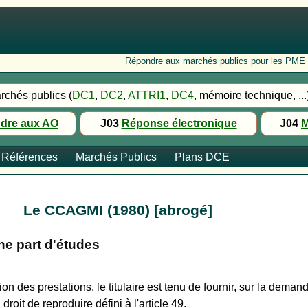
Répondre aux marchés publics pour les PME : Fo
rchés publics (
DC1
,
DC2
,
ATTRI1
,
DC4
, mémoire technique, ...
dre aux AO
J03
Réponse électronique
J04
M
Références
Marchés Publics
Plans DCE
Le CCAGMI (1980) [abrogé]
ne part d'études
n des prestations, le titulaire est tenu de fournir, sur la deman
droit de reproduire défini à l'article 49.