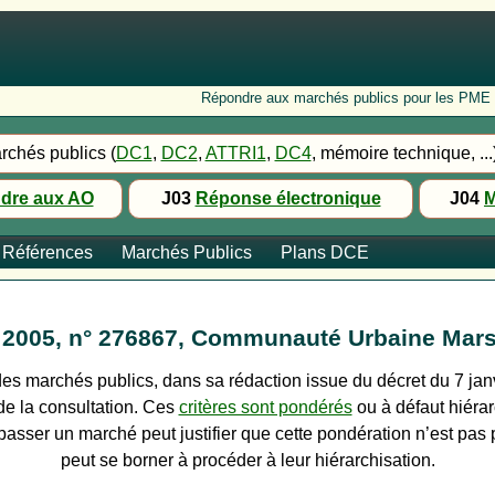
Répondre aux marchés publics pour les PME : Fo
rchés publics (
DC1
,
DC2
,
ATTRI1
,
DC4
, mémoire technique, ...
dre aux AO
J03
Réponse électronique
J04
M
Références
Marchés Publics
Plans DCE
re 2005, n° 276867, Communauté Urbaine Mars
des marchés publics, dans sa rédaction issue du décret du 7 janv
de la consultation. Ces
critères sont pondérés
ou à défaut hiérarc
 passer un marché peut justifier que cette pondération n’est pas
peut se borner à procéder à leur hiérarchisation.