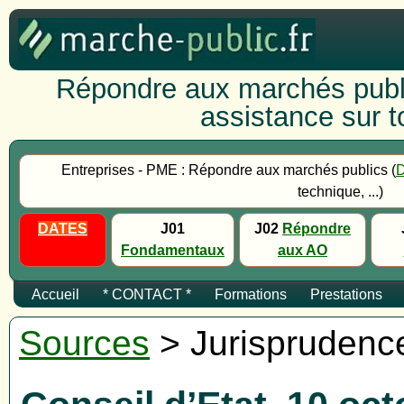
Répondre aux marchés publi
assistance sur to
Entreprises - PME : Répondre aux marchés publics (
technique, ...)
DATES
J01
J02
Répondre
Fondamentaux
aux AO
Accueil
* CONTACT *
Formations
Prestations
Sources
> Jurisprudenc