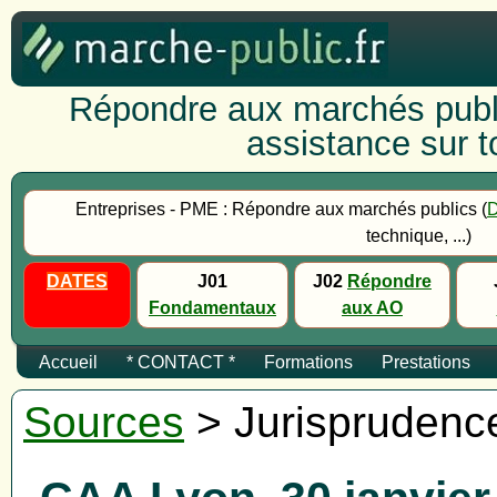
Répondre aux marchés publi
assistance sur to
Entreprises - PME : Répondre aux marchés publics (
technique, ...)
DATES
J01
J02
Répondre
Fondamentaux
aux AO
Accueil
* CONTACT *
Formations
Prestations
Sources
> Jurisprudenc