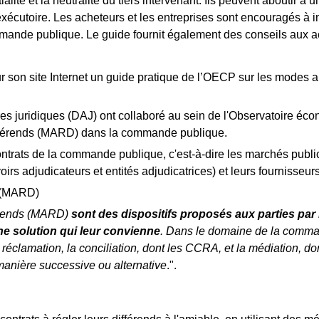
lité et la neutralité du tiers intervenant. Ils peuvent aboutir à 
exécutoire. Les acheteurs et les entreprises sont encouragés à
mande publique. Le guide fournit également des conseils aux ach
é sur son site Internet un guide pratique de l’OECP sur les mod
aires juridiques (DAJ) ont collaboré au sein de l'Observatoire
ifférends (MARD) dans la commande publique.
ontrats de la commande publique, c'est-à-dire les marchés publ
s adjudicateurs et entités adjudicatrices) et leurs fournisseurs
s (MARD)
érends (MARD)
sont des dispositifs proposés aux parties par
une solution qui leur convienne
. Dans le domaine de la comma
réclamation, la conciliation, dont les CCRA, et la médiation, do
manière successive ou alternative
.".