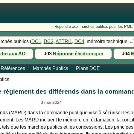
Répondre aux marchés publics pour les PME : Fo
rchés publics (
DC1
,
DC2
,
ATTRI1
,
DC4
, mémoire technique, ...
dre aux AO
J03
Réponse électronique
J04
M
Références
Marchés Publics
Plans DCE
blics
de règlement des différends dans la comma
3 mai 2024
nds (MARD) dans la commande publique vise à sécuriser les act
nnement. Les MARD incluent le mémoire en réclamation, la concili
 tels que les marchés publics et les concessions. Les princip