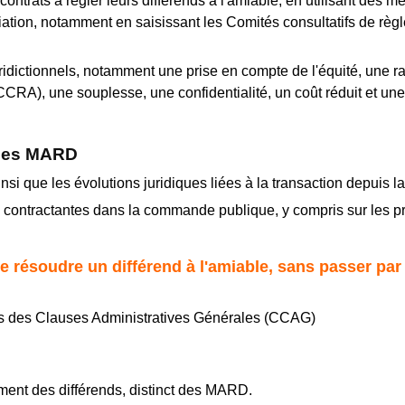
contrats à régler leurs différends à l'amiable, en utilisant des m
liation, notamment en saisissant les Comités consultatifs de règ
ridictionnels, notamment une prise en compte de l'équité, une ra
 CCRA), une souplesse, une confidentialité, un coût réduit et une
 des MARD
i que les évolutions juridiques liées à la transaction depuis l
es contractantes dans la commande publique, y compris sur les p
résoudre un différend à l'amiable, sans passer par u
ers des Clauses Administratives Générales (CCAG)
ment des différends, distinct des MARD.