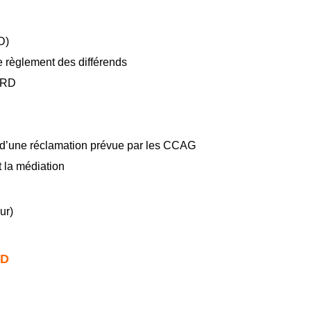
D)
de règlement des différends
MARD
on d’une réclamation prévue par les CCAG
t la médiation
ur)
RD