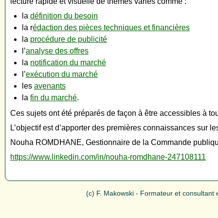
lecture rapide et visuelle de thèmes variés comme :
la
définition du besoin
la r
édaction des pièces techniques et financières
la
procédure de publicité
l’
analyse des offres
la
notification du marché
l’
exécution du marché
les
avenants
la
fin du marché
.
Ces sujets ont été préparés de façon à être accessibles à t
L’objectif est d’apporter des premières connaissances sur les
Nouha ROMDHANE, Gestionnaire de la Commande publiq
https://www.linkedin.com/in/nouha-romdhane-247108111
(c) F. Makowski - Formateur et consultant e