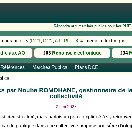
Répondre aux marchés publics pour les PME : Fo
rchés publics (
DC1
,
DC2
,
ATTRI1
,
DC4
, mémoire technique, ...
dre aux AO
J03
Réponse électronique
J04
M
Références
Marchés Publics
Plans DCE
blics
lics par Nouha ROMDHANE, gestionnaire de 
collectivité
2 mai 2025
t bien structuré, mais parfois un peu compliqué à s'y retrouver
e publique dans une collectivité propose une série d’infogra