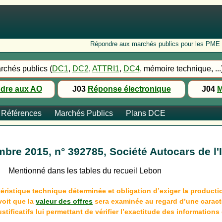
Répondre aux marchés publics pour les PME : Fo
rchés publics (
DC1
,
DC2
,
ATTRI1
,
DC4
, mémoire technique, ...
dre aux AO
J03
Réponse électronique
J04
M
Références
Marchés Publics
Plans DCE
mbre 2015, n° 392785, Société Autocars de l'
Mentionné dans les tables du recueil Lebon
éristique technique déterminée et obligation d’exiger la productio
voit que la
valeur des offres
sera examinée au regard d’une caracté
ustificatifs lui permettant de vérifier l’exactitude des information