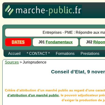
Entreprises - PME : Répondre aux ma
DATES
J01
Fondamentaux
J02
Répon
Accueil
* CONTACT *
Formations
Prestations
Sources
> Jurisprudence
Conseil d’Etat, 9 nove
Critère d’attribution d’un marché public au regard d’une caract
d’attribution d'un marché public
, le pouvoir adjudicateur pré
d’exiger la production de j