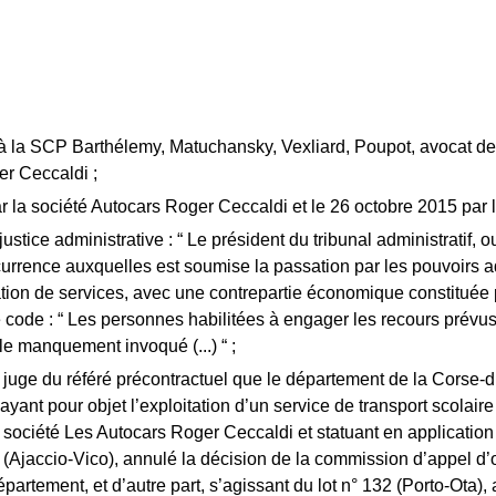
 à la SCP Barthélemy, Matuchansky, Vexliard, Poupot, avocat de 
er Ceccaldi ;
r la société Autocars Roger Ceccaldi et le 26 octobre 2015 par l
stice administrative : “ Le président du tribunal administratif, ou
rrence auxquelles est soumise la passation par les pouvoirs adj
tation de services, avec une contrepartie économique constituée p
 ce code : “ Les personnes habilitées à engager les recours prévus
 le manquement invoqué (...) “ ;
u juge du référé précontractuel que le département de la Corse-
ayant pour objet l’exploitation d’un service de transport scolaire
la société Les Autocars Roger Ceccaldi et statuant en application
27 (Ajaccio-Vico), annulé la décision de la commission d’appel d’
rtement, et d’autre part, s’agissant du lot n° 132 (Porto-Ota), a