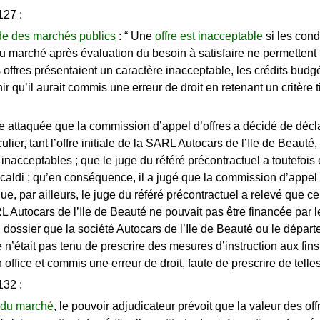
127 :
ode des marchés publics
: “ Une
offre est inacceptable
si les cond
 au marché après évaluation du besoin à satisfaire ne permettent 
 offres présentaient un caractère inacceptable, les crédits budgé
ir qu’il aurait commis une erreur de droit en retenant un critère 
e attaquée que la commission d’appel d’offres a décidé de décla
culier, tant l’offre initiale de la SARL Autocars de l’Ile de Beaut
nacceptables ; que le juge du référé précontractuel a toutefois 
aldi ; qu’en conséquence, il a jugé que la commission d’appel d’
que, par ailleurs, le juge du référé précontractuel a relevé que 
la SARL Autocars de l’Ile de Beauté ne pouvait pas être financée p
du dossier que la société Autocars de l’Ile de Beauté ou le dépa
e n’était pas tenu de prescrire des mesures d’instruction aux fins 
office et commis une erreur de droit, faute de prescrire de telle
132 :
on du marché
, le pouvoir adjudicateur prévoit que la valeur des o