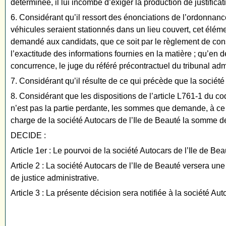
déterminée, il lui incombe d’exiger la production de justificat
6. Considérant qu’il ressort des énonciations de l’ordonnance
véhicules seraient stationnés dans un lieu couvert, cet élémen
demandé aux candidats, que ce soit par le règlement de consul
l’exactitude des informations fournies en la matière ; qu’en
concurrence, le juge du référé précontractuel du tribunal admi
7. Considérant qu’il résulte de ce qui précède que la sociét
8. Considérant que les dispositions de l’article L761-1 du co
n’est pas la partie perdante, les sommes que demande, à ce tit
charge de la société Autocars de l’Ile de Beauté la somme d
DECIDE :
Article 1er : Le pourvoi de la société Autocars de l’Ile de Beau
Article 2 : La société Autocars de l’Ile de Beauté versera u
de justice administrative.
Article 3 : La présente décision sera notifiée à la société A