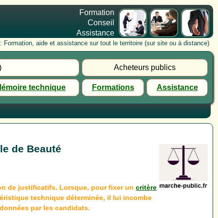
Formation
Conseil
Assistance
rmation, aide et assistance sur tout le territoire (sur site ou à distance)
)
Acheteurs publics
émoire technique
Formations
Assistance
Ile de Beauté
n de justificatifs. Lorsque, pour fixer un
critère
ristique technique déterminée, il lui incombe
s données par les candidats.