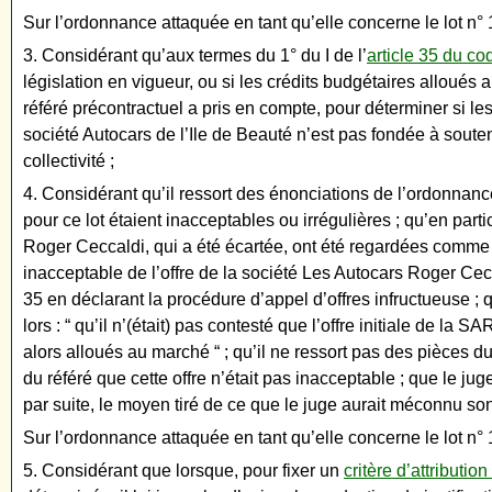
Sur l’ordonnance attaquée en tant qu’elle concerne le lot n° 
3. Considérant qu’aux termes du 1° du I de l’
article 35 du c
législation en vigueur, ou si les crédits budgétaires alloués
référé précontractuel a pris en compte, pour déterminer si les
société Autocars de l’Ile de Beauté n’est pas fondée à souten
collectivité ;
4. Considérant qu’il ressort des énonciations de l’ordonnanc
pour ce lot étaient inacceptables ou irrégulières ; qu’en parti
Roger Ceccaldi, qui a été écartée, ont été regardées comme i
inacceptable de l’offre de la société Les Autocars Roger Cecc
35 en déclarant la procédure d’appel d’offres infructueuse ; 
lors : “ qu’il n’(était) pas contesté que l’offre initiale de 
alors alloués au marché “ ; qu’il ne ressort pas des pièces 
du référé que cette offre n’était pas inacceptable ; que le jug
par suite, le moyen tiré de ce que le juge aurait méconnu son 
Sur l’ordonnance attaquée en tant qu’elle concerne le lot n° 
5. Considérant que lorsque, pour fixer un
critère d’attributi