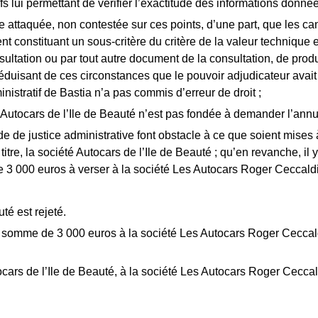
ifs lui permettant de vérifier l’exactitude des informations donné
 attaquée, non contestée sur ces points, d’une part, que les can
t constituant un sous-critère du critère de la valeur technique e
tation ou par tout autre document de la consultation, de produire
 déduisant de ces circonstances que le pouvoir adjudicateur avai
nistratif de Bastia n’a pas commis d’erreur de droit ;
é Autocars de l’Ile de Beauté n’est pas fondée à demander l’ann
de de justice administrative font obstacle à ce que soient mises
re, la société Autocars de l’Ile de Beauté ; qu’en revanche, il y
e 3 000 euros à verser à la société Les Autocars Roger Ceccaldi
té est rejeté.
ne somme de 3 000 euros à la société Les Autocars Roger Ceccald
utocars de l’Ile de Beauté, à la société Les Autocars Roger Cecc