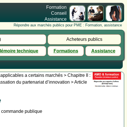
Formation
Conseil
Assistance
Répondre aux marchés publics pour PME : Formation, assistance
)
Acheteurs publics
émoire technique
Formations
Assistance
 applicables a certains marchés > Chapitre II :
ssation du partenariat d’innovation > Article
e
la commande publique