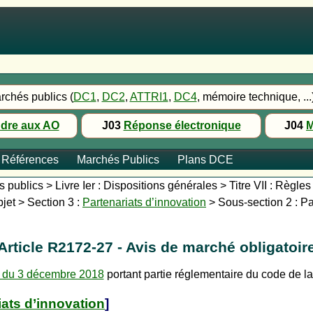
rchés publics (
DC1
,
DC2
,
ATTRI1
,
DC4
, mémoire technique, ...
dre aux AO
J03
Réponse électronique
J04
M
Références
Marchés Publics
Plans DCE
publics > Livre Ier : Dispositions générales > Titre VII : Règles
jet > Section 3 :
Partenariats d’innovation
> Sous-section 2 : Pa
Article R2172-27 - Avis de marché obligatoir
 du 3 décembre 2018
portant partie réglementaire du code de 
iats d’innovation
]