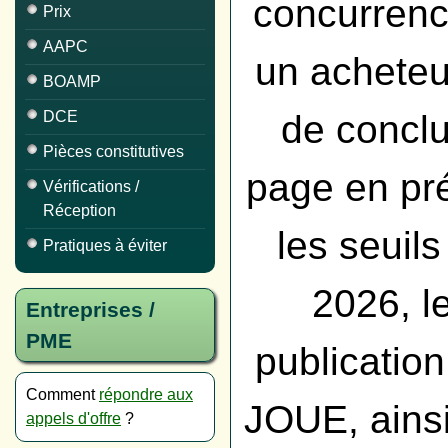
concurrence
Prix
AAPC
un acheteur
BOAMP
de conclu
DCE
Pièces constitutives
page en pré
Vérifications /
Réception
les seuils
Pratiques à éviter
2026, l
Entreprises /
PME
publicatio
Comment
répondre aux
JOUE, ainsi
appels d'offre
?