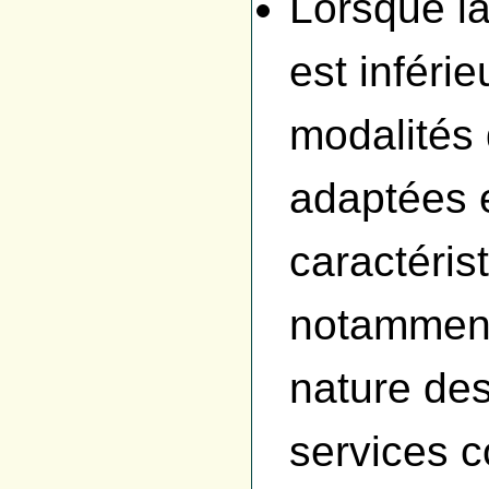
Lorsque l
est inféri
modalités 
adaptées 
caractéris
notamment
nature des
services 