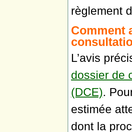
règlement d
Comment a
consultati
L’avis préc
dossier de 
(DCE)
. Pou
estimée att
dont la pro