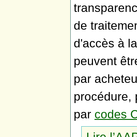
transparence
de traitemen
d'accès à l
peuvent êtr
par acheteur
procédure, 
par
codes 
Lire l’AA