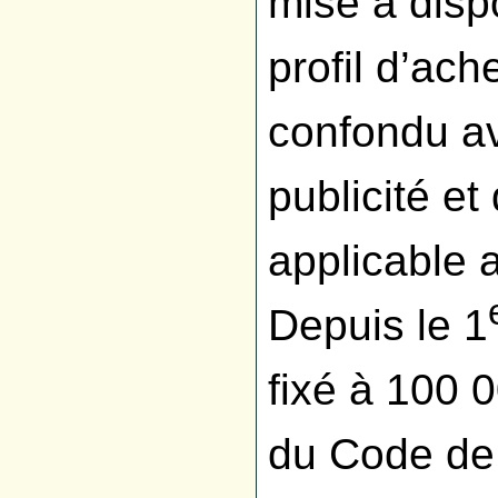
mise à disp
profil d’ach
confondu av
publicité e
applicable 
Depuis le 1
fixé à 100 
du Code de