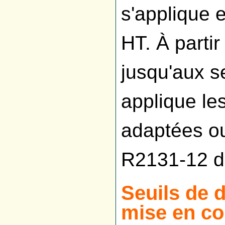
s'applique 
HT. À parti
jusqu'aux s
applique les
adaptées ou 
R2131-12 du
Seuils de d
mise en c