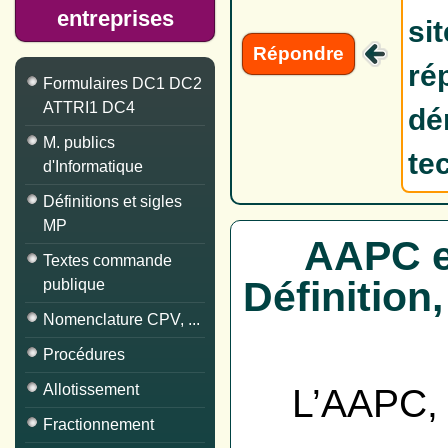
entreprises
si
Répondre
ré
Formulaires DC1 DC2
ATTRI1 DC4
dé
M. publics
te
d'Informatique
Définitions et sigles
MP
AAPC e
Textes commande
Définition,
publique
Nomenclature CPV, ...
Procédures
Allotissement
L’AAPC, 
Fractionnement