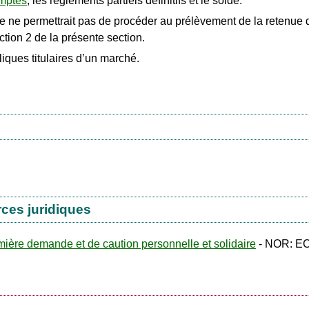
mptes
, les règlements partiels définitifs et le solde.
ne permettrait pas de procéder au prélèvement de la retenue de 
tion 2 de la présente section.
ques titulaires d’un marché.
rces juridiques
mière demande et de caution personnelle et solidaire
- NOR: EC