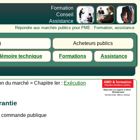
Formation
Conseil
Assistance
Répondre aux marchés publics pour PME : Formation, assistance
)
Acheteurs publics
émoire technique
Formations
Assistance
ion du marché > Chapitre Ier :
Exécution
rantie
la commande publique