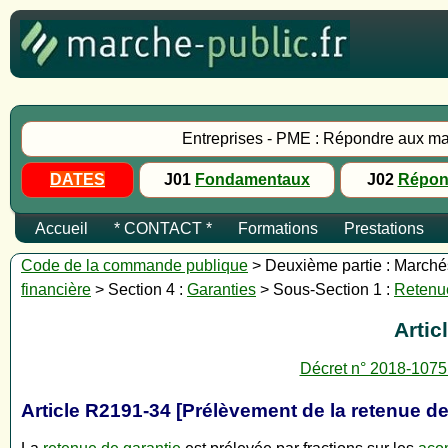
Entreprises - PME : Répondre aux ma
DATES
J01
Fondamentaux
J02
Répon
Accueil
* CONTACT *
Formations
Prestations
Code de la commande publique
> Deuxième partie : Marchés 
financière
> Section 4 :
Garanties
> Sous-Section 1 :
Retenue
Artic
Décret n° 2018-1075
Article R2191-34 [Prélèvement de la retenue de