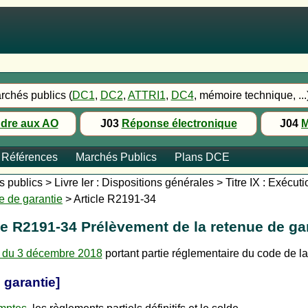
rchés publics (
DC1
,
DC2
,
ATTRI1
,
DC4
, mémoire technique, ...
dre aux AO
J03
Réponse électronique
J04
M
Références
Marchés Publics
Plans DCE
publics > Livre Ier : Dispositions générales > Titre IX : Exécut
 de garantie
> Article R2191-34
le R2191-34 Prélèvement de la retenue de ga
 du 3 décembre 2018
portant partie réglementaire du code de 
 garantie]