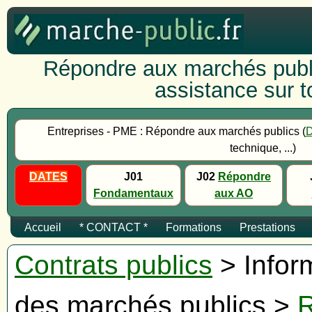
Répondre aux marchés publi
assistance sur to
Entreprises - PME : Répondre aux marchés publics (
technique, ...)
DATES
J01
J02
Répondre
Fondamentaux
aux AO
Accueil
* CONTACT *
Formations
Prestations
Contrats publics
> Inform
des marchés publics >
R