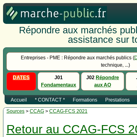
Répondre aux marchés publi
assistance sur to
Entreprises - PME : Répondre aux marchés publics (
technique, ...)
DATES
J01
J02
Répondre
Fondamentaux
aux AO
Accueil
* CONTACT *
Formations
Prestations
Sources
>
CCAG
>
CCAG-FCS 2021
Retour au CCAG-FCS 2