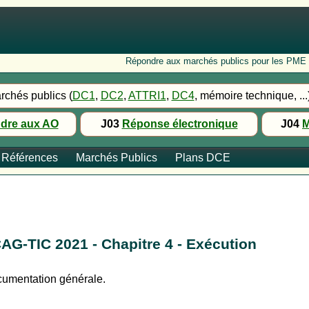
Répondre aux marchés publics pour les PME : Fo
rchés publics (
DC1
,
DC2
,
ATTRI1
,
DC4
, mémoire technique, ...
dre aux AO
J03
Réponse électronique
J04
M
Références
Marchés Publics
Plans DCE
AG-TIC 2021 - Chapitre 4 - Exécution
ocumentation générale.