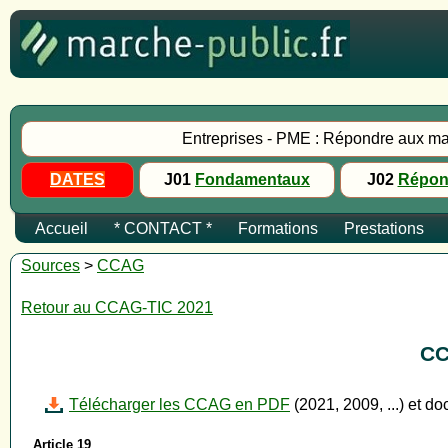
Entreprises - PME : Répondre aux ma
DATES
J01
Fondamentaux
J02
Répon
Accueil
* CONTACT *
Formations
Prestations
Sources
>
CCAG
Retour au CCAG-TIC 2021
CC
Télécharger les CCAG en PDF
(2021, 2009, ...) et d
Article 19