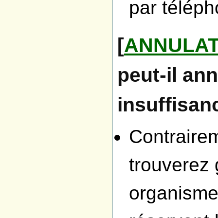
par téléph
[
ANNULAT
peut-il an
insuffisan
Contraire
trouverez 
organisme