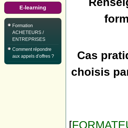
Rensei
E-learning
form
Formation
ACHETEURS /
ENTREPRISES
Comment répondre
Cas prati
aux appels d'offres ?
choisis pa
[
FORMATE