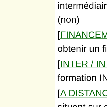
intermédiai
(non)
[
FINANCE
obtenir un 
[
INTER / I
formation 
[
A DISTAN
situent sur 