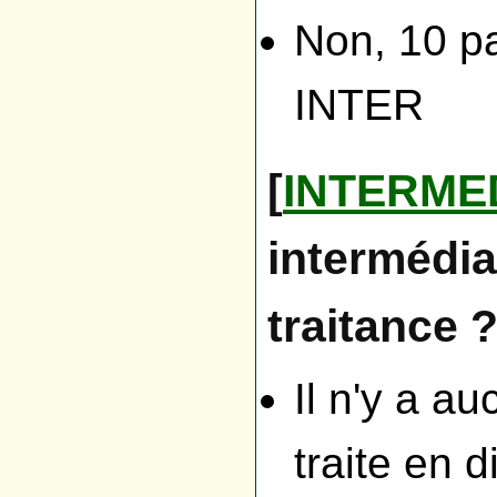
Non, 10 p
INTER
[
INTERME
intermédia
traitance 
Il n'y a au
traite en d