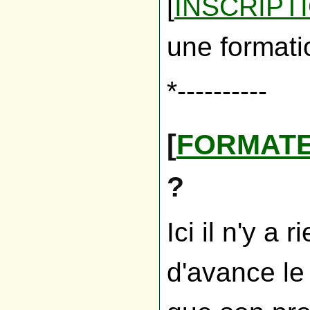
[
INSCRIPT
une formati
*----------
[
FORMAT
?
Ici il n'y a
d'avance le