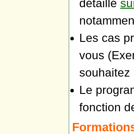
détaillé
su
notamment
Les cas pr
vous (Exe
souhaitez
Le progra
fonction d
Formation