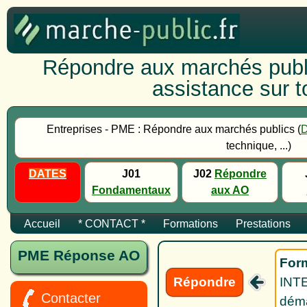
Répondre aux marchés publi
assistance sur to
Entreprises - PME : Répondre aux marchés publics (
technique, ...)
DATES
J01
J02
Répondre
Fondamentaux
aux AO
Accueil
* CONTACT *
Formations
Prestations
PME Réponse AO
Form
Répondre
INTE
Contacter
déma