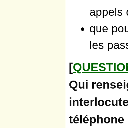
appels d
que pou
les pas
[
QUESTIO
Qui rensei
interlocut
téléphone