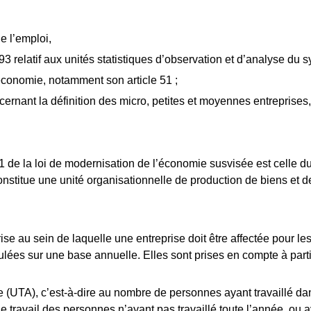
de l’emploi,
3 relatif aux unités statistiques d’observation et d’analyse du
conomie, notamment son article 51 ;
ernant la définition des micro, petites et moyennes entreprises,
le 51 de la loi de modernisation de l’économie susvisée est cell
constitue une unité organisationnelle de production de biens et 
se au sein de laquelle une entreprise doit être affectée pour le
culées sur une base annuelle. Elles sont prises en compte à part
ée (UTA), c’est-à-dire au nombre de personnes ayant travaillé da
travail des personnes n’ayant pas travaillé toute l’année, ou aya