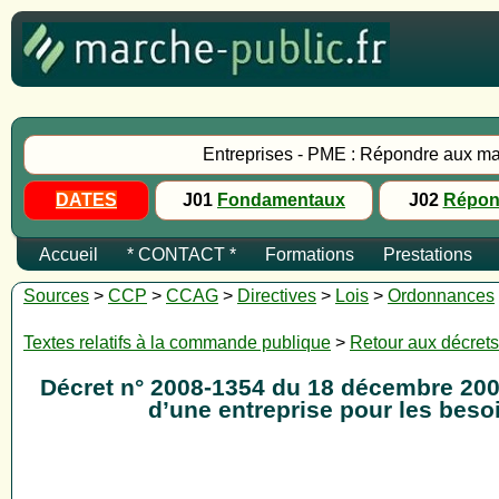
Entreprises - PME : Répondre aux ma
DATES
J01
Fondamentaux
J02
Répon
Accueil
* CONTACT *
Formations
Prestations
Sources
>
CCP
>
CCAG
>
Directives
>
Lois
>
Ordonnances
Textes relatifs à la commande publique
>
Retour aux décrets
Décret n° 2008-1354 du 18 décembre 2008
d’une entreprise pour les bes