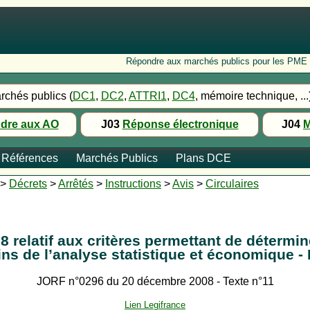
Répondre aux marchés publics pour les PME : Fo
rchés publics (
DC1
,
DC2
,
ATTRI1
,
DC4
, mémoire technique, ...
dre aux AO
J03
Réponse électronique
J04
M
Références
Marchés Publics
Plans DCE
>
Décrets
>
Arrêtés
>
Instructions
>
Avis
>
Circulaires
 relatif aux critères permettant de détermin
oins de l’analyse statistique et économique
JORF n°0296 du 20 décembre 2008 - Texte n°11
Lien Legifrance