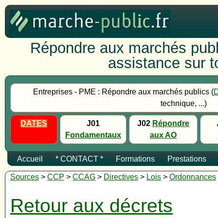
Répondre aux marchés publi
assistance sur to
Entreprises - PME : Répondre aux marchés publics (
technique, ...)
DATES
J01
J02
Répondre
Fondamentaux
aux AO
Accueil
* CONTACT *
Formations
Prestations
Sources
>
CCP
>
CCAG
>
Directives
>
Lois
>
Ordonnances
Retour aux décrets