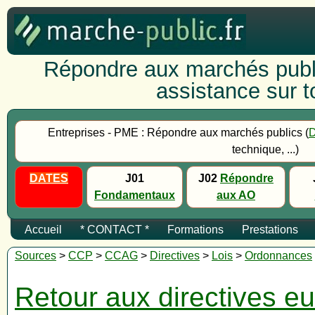
Répondre aux marchés publi
assistance sur to
Entreprises - PME : Répondre aux marchés publics (
technique, ...)
DATES
J01
J02
Répondre
Fondamentaux
aux AO
Accueil
* CONTACT *
Formations
Prestations
Sources
>
CCP
>
CCAG
>
Directives
>
Lois
>
Ordonnances
Retour aux directives 