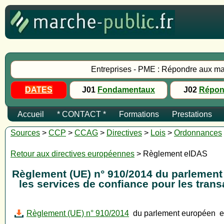
Entreprises - PME : Répondre aux ma
DATES
J01
Fondamentaux
J02
Répon
Accueil
* CONTACT *
Formations
Prestations
Sources
>
CCP
>
CCAG
>
Directives
>
Lois
>
Ordonnances
Retour aux directives européennes
> Règlement eIDAS
Règlement (UE) n° 910/2014 du parlement eu
les services de confiance pour les trans
Règlement (UE) n° 910/2014
du parlement européen et 