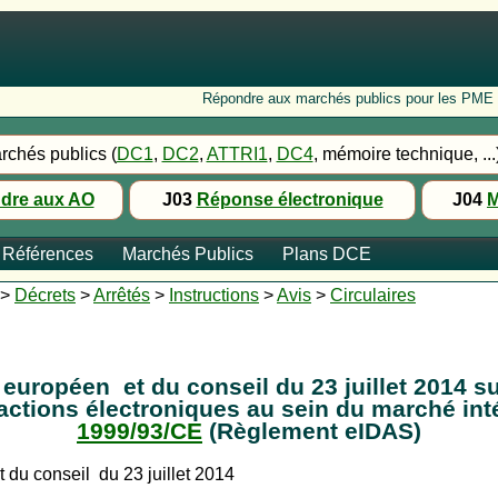
Répondre aux marchés publics pour les PME : Fo
rchés publics (
DC1
,
DC2
,
ATTRI1
,
DC4
, mémoire technique, ...
dre aux AO
J03
Réponse électronique
J04
M
Références
Marchés Publics
Plans DCE
>
Décrets
>
Arrêtés
>
Instructions
>
Avis
>
Circulaires
ropéen et du conseil du 23 juillet 2014 sur 
actions électroniques au sein du marché int
1999/93/CE
(Règlement eIDAS)
du conseil du 23 juillet 2014