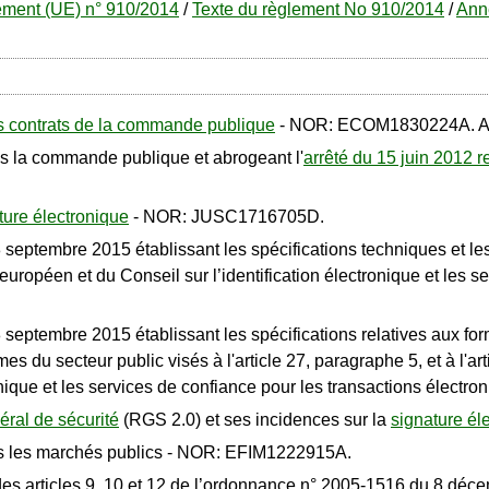
ement (UE) n° 910/2014
/
Texte du règlement No 910/2014
/
Ann
des contrats de la commande publique
- NOR: ECOM1830224A. An
 la commande publique et abrogeant l'
arrêté du 15 juin 2012 re
ture électronique
- NOR: JUSC1716705D.
eptembre 2015 établissant les spécifications techniques et les fo
opéen et du Conseil sur l’identification électronique et les se
septembre 2015 établissant les spécifications relatives aux fo
s du secteur public visés à l'article 27, paragraphe 5, et à l'a
nique et les services de confiance pour les transactions électro
éral de sécurité
(RGS 2.0) et ses incidences sur la
signature él
 les marchés publics - NOR: EFIM1222915A.
 des articles 9, 10 et 12 de l’ordonnance n° 2005-1516 du 8 déc