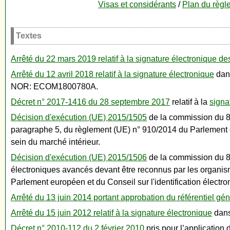
Visas et considérants
/
Plan du règl
Textes
Arrêté du 22 mars 2019 relatif à la signature électronique 
Arrêté du 12 avril 2018 relatif à la signature électronique
dans
NOR: ECOM1800780A.
Décret n° 2017-1416 du 28 septembre 2017
relatif à la
signa
Décision d'exécution (UE) 2015/1505
de la commission du 8 s
paragraphe 5, du règlement (UE) n° 910/2014 du Parlement eur
sein du marché intérieur.
Décision d'exécution (UE) 2015/1506
de la commission du 8 
électroniques avancés devant être reconnus par les organisme
Parlement européen et du Conseil sur l'identification électro
Arrêté du 13 juin 2014 portant approbation du référentiel gén
Arrêté du 15 juin 2012 relatif à la signature électronique
dans
Décret n° 2010-112 du 2 février 2010
pris pour l’application