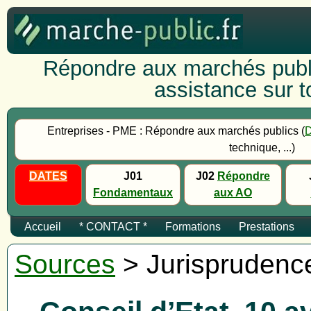
Répondre aux marchés publi
assistance sur to
Entreprises - PME : Répondre aux marchés publics (
technique, ...)
DATES
J01
J02
Répondre
Fondamentaux
aux AO
Accueil
* CONTACT *
Formations
Prestations
Sources
> Jurisprudenc