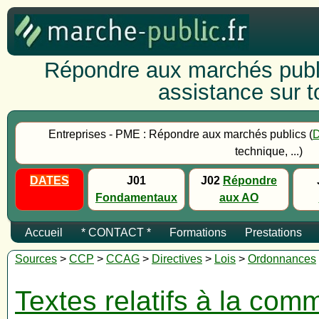
Répondre aux marchés publi
assistance sur to
Entreprises - PME : Répondre aux marchés publics (
technique, ...)
DATES
J01
J02
Répondre
Fondamentaux
aux AO
Accueil
* CONTACT *
Formations
Prestations
Sources
>
CCP
>
CCAG
>
Directives
>
Lois
>
Ordonnances
Textes relatifs à la co