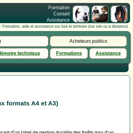
Formation
Conseil
Assistance
rmation, aide et assistance sur tout le territoire (sur site ou à distance)
)
Acheteurs publics
émoire technique
Formations
Assistance
ux formats A4 et A3)
ant d’un label de gestion durable des forêts issu d’un