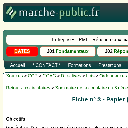
Entreprises - PME : Répondre aux ma
DATES
J01
Fondamentaux
J02
Répon
Accueil
* CONTACT *
Formations
Prestations
Sources
>
CCP
>
CCAG
>
Directives
>
Lois
>
Ordonnances
Retour aux circulaires
>
Sommaire de la circulaire du 3 dé
Fiche n° 3 - Papier
Objectifs
Généraliser l’usage du papier écoresponsable : papier recyc