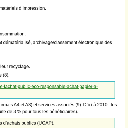
matériels d’impression.
onsommation.
ent dématérialisé, archivage/classement électronique des
leur recyclage.
 (8).
e-lachat-public-eco-responsable-achat-papier-a-
mats A4 et A3) et services associés (9). D’ici à 2010 : les
te de 3 % pour tous les bénéficiaires).
ts d’achats publics (UGAP).