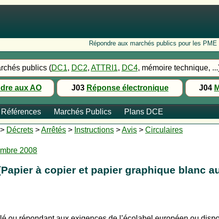
Répondre aux marchés publics pour les PME : Fo
rchés publics (
DC1
,
DC2
,
ATTRI1
,
DC4
, mémoire technique, ...
dre aux AO
J03
Réponse électronique
J04
M
Références
Marchés Publics
Plans DCE
>
Décrets
>
Arrêtés
>
Instructions
>
Avis
>
Circulaires
cembre 2008
 (Papier à copier et papier graphique blanc a
lé ou répondant aux exigences de l’écolabel européen ou dispos