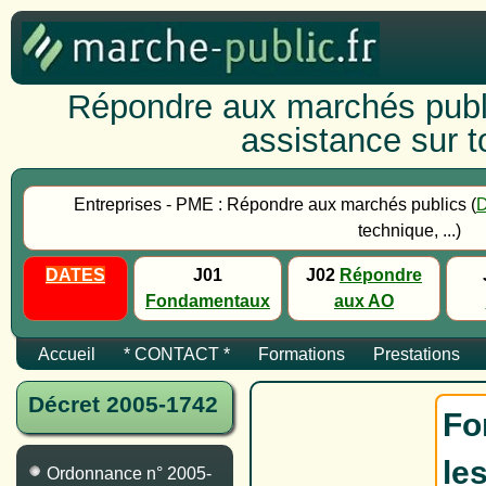
Répondre aux marchés publi
assistance sur to
Entreprises - PME : Répondre aux marchés publics (
technique, ...)
DATES
J01
J02
Répondre
Fondamentaux
aux AO
Accueil
* CONTACT *
Formations
Prestations
Décret 2005-1742
Fo
le
Ordonnance n° 2005-