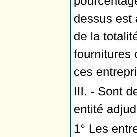
pourcentag
dessus est 
de la totali
fournitures
ces entrepr
III. - Sont 
entité adjud
1° Les entr