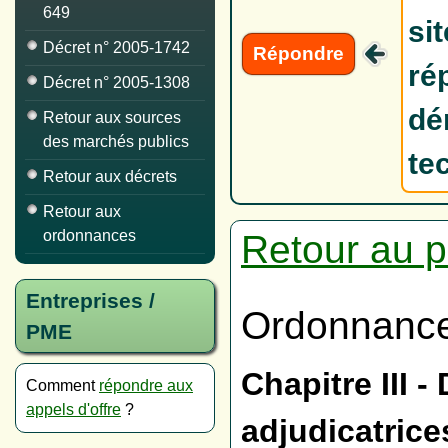
649
si
Décret n° 2005-1742
Répondre
ré
Décret n° 2005-1308
dé
Retour aux sources
des marchés publics
te
Retour aux décrets
Retour aux
ordonnances
Retour au p
Entreprises /
Ordonnance
PME
Chapitre III 
Comment
répondre aux
appels d'offre
?
adjudicatrice