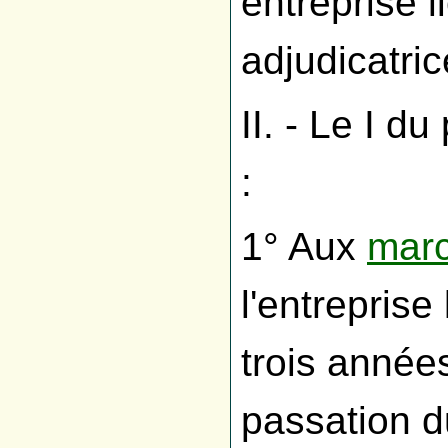
entreprise l
adjudicatric
II. - Le I d
:
1° Aux
marc
l'entreprise
trois année
passation 