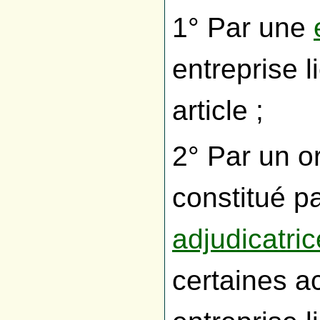
1° Par une
entreprise l
article ;
2° Par un o
constitué p
adjudicatri
certaines a