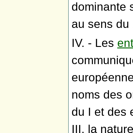
dominante s
au sens du 2
IV. - Les
ent
communique
européenne,
noms des o
du I et des 
III, la natu