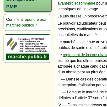
avant-projet sommaire
pour u
PME
techniques de l’ouvrage.
Le jury dresse un procès-verb
Comment
répondre aux
Le pouvoir adjudicateur peut
marchés publics
?
précisions, clarifications ou
essentielles du marché.
Le marché est attribué au vu d
publics de santé et des établ
Le
règlement de la consultat
estimé que les offres remises
attribuée à chaque candidat e
d’un abattement au plus égal 
II. ― Dans le cas des opératio
conception-réalisation peuve
III. ― Lorsque le marché de co
définies à l'article 37 sont r
IV. ― Dans les cas prévus aux