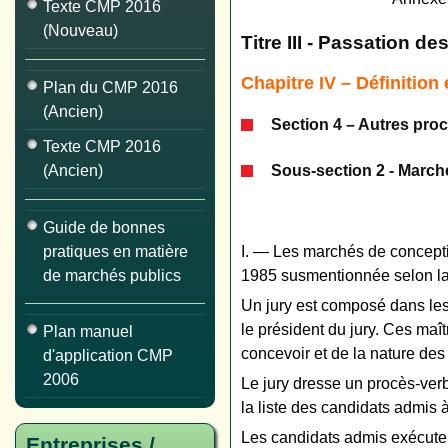
Texte CMP 2016
(Nouveau)
Titre III - Passation d
Chapitre IV – Définitio
Plan du CMP 2016
(Ancien)
Section 4 – Autres pro
Texte CMP 2016
Sous-section 2 - March
(Ancien)
Guide de bonnes
pratiques en matière
I. ― Les marchés de conceptio
de marchés publics
1985 susmentionnée selon la p
Un jury est composé dans les 
le président du jury. Ces ma
Plan manuel
concevoir et de la nature des
d'application CMP
2006
Le jury dresse un procès-verb
la liste des candidats admis 
Les candidats admis exécuten
Entreprises /