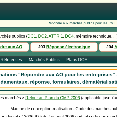
Répondre aux marchés publics pour les PME : Fo
rchés publics (
DC1
,
DC2
,
ATTRI1
,
DC4
, mémoire technique, ...
dre aux AO
J03
Réponse électronique
J04
M
Références
Marchés Publics
Plans DCE
ations "Répondre aux AO pour les entreprises" 
damentaux, réponse, formulaires, dématérialisat
es marchés >
Retour au Plan du CMP 2006
(applicable jusqu'a
Marché de conception-réalisation - Code des marchés pu
au décret n° 2006-975 du 1er août 2006 portant code des mar