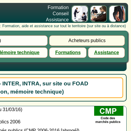
Formation
Conseil
Assistance
rmation, aide et assistance sur tout le territoire (sur site ou à distance)
)
Acheteurs publics
émoire technique
Formations
Assistance
- INTER, INTRA, sur site ou FOAD
ion, mémoire technique)
u 31/03/16)
blics 2006
chés publics (CMP 2006-2016 [abrogé])