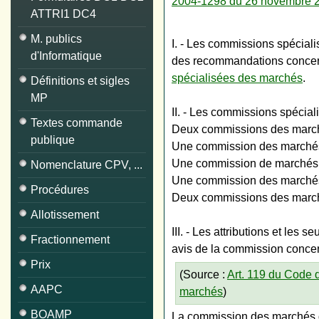
2004-1298 du 26 novembre 
ATTRI1 DC4
M. publics
I. - Les commissions spécia
d'Informatique
des recommandations concerna
spécialisées des marchés
.
Définitions et sigles
MP
II. - Les commissions spécia
Textes commande
Deux commissions des marchés
publique
Une commission des marchés 
Une commission de marchés d
Nomenclature CPV, ...
Une commission des marchés 
Procédures
Deux commissions des march
Allotissement
III. - Les attributions et le
Fractionnement
avis de la commission conce
Prix
(Source :
Art. 119 du Code 
AAPC
marchés
)
BOAMP
La commission des marchés d