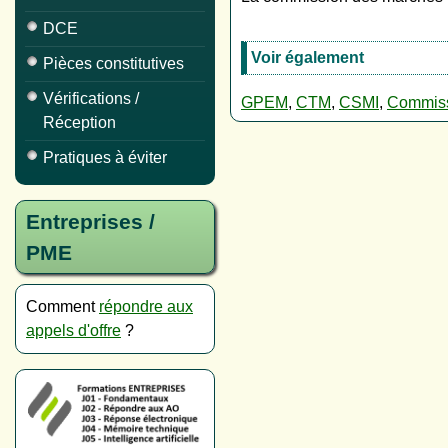
DCE
Voir également
Pièces constitutives
Vérifications /
GPEM
,
CTM
,
CSMI
,
Commissi
Réception
Pratiques à éviter
Entreprises /
PME
Comment
répondre aux
appels d'offre
?