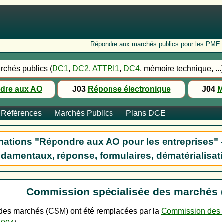
Répondre aux marchés publics pour les PME : Fo
rchés publics (
DC1
,
DC2
,
ATTRI1
,
DC4
, mémoire technique, ...
dre aux AO
J03
Réponse électronique
J04
M
Références
Marchés Publics
Plans DCE
ations "Répondre aux AO pour les entreprises" 
damentaux, réponse, formulaires, dématérialisat
Commission spécialisée des marchés
des marchés (CSM) ont été remplacées par la
Commission des m