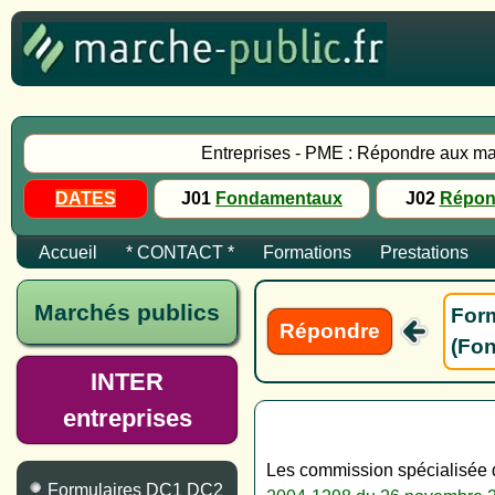
Entreprises - PME : Répondre aux ma
DATES
J01
Fondamentaux
J02
Répon
Accueil
* CONTACT *
Formations
Prestations
Marchés publics
Form
Répondre
(Fon
INTER
entreprises
Les commission spécialisée 
Formulaires DC1 DC2