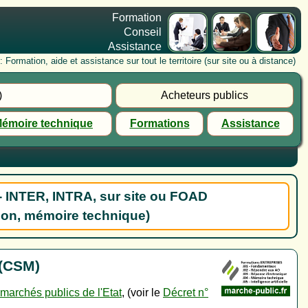
Formation
Conseil
Assistance
rmation, aide et assistance sur tout le territoire (sur site ou à distance)
)
Acheteurs publics
émoire technique
Formations
Assistance
- INTER, INTRA, sur site ou FOAD
ion, mémoire technique)
 (CSM)
archés publics de l'Etat
, (voir le
Décret n°