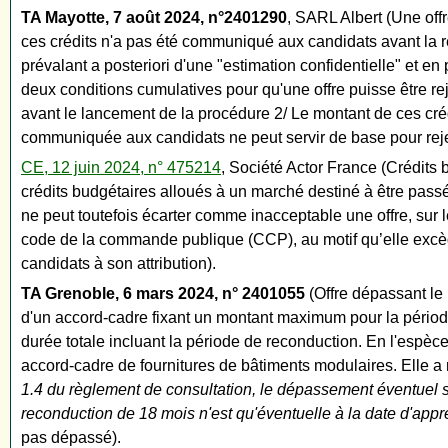
TA Mayotte, 7 août 2024, n°2401290
, SARL Albert (Une off
ces crédits n'a pas été communiqué aux candidats avant la re
prévalant a posteriori d'une "estimation confidentielle" et 
deux conditions cumulatives pour qu'une offre puisse être re
avant le lancement de la procédure 2/ Le montant de ces créd
communiquée aux candidats ne peut servir de base pour rejet
CE, 12 juin 2024, n° 475214
, Société Actor France (Crédit
crédits budgétaires alloués à un marché destiné à être passé
ne peut toutefois écarter comme inacceptable une offre, sur 
code de la commande publique (CCP), au motif qu’elle excède
candidats à son attribution).
TA Grenoble, 6 mars 2024, n° 2401055
(Offre dépassant le 
d'un accord-cadre fixant un montant maximum pour la période 
durée totale incluant la période de reconduction. En l'esp
accord-cadre de fournitures de bâtiments modulaires. Elle a re
1.4 du règlement de consultation, le dépassement éventuel su
reconduction de 18 mois n'est qu'éventuelle à la date d'appré
pas dépassé).