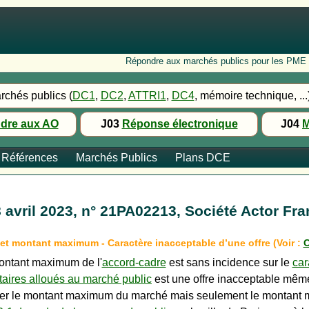
Répondre aux marchés publics pour les PME : Fo
rchés publics (
DC1
,
DC2
,
ATTRI1
,
DC4
, mémoire technique, ...
dre aux AO
J03
Réponse électronique
J04
M
Références
Marchés Publics
Plans DCE
 avril 2023, n° 21PA02213, Société Actor Fr
 et montant maximum - Caractère inacceptable d’une offre (Voir :
C
montant maximum de l'
accord-cadre
est sans incidence sur le
car
taires alloués au marché public
est une offre inacceptable même
der le montant maximum du marché mais seulement le montant mi