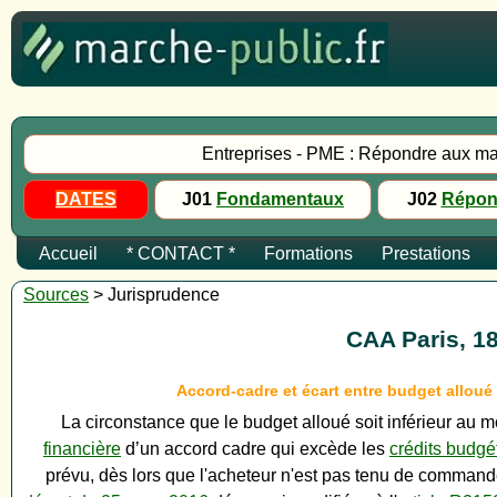
Entreprises - PME : Répondre aux ma
DATES
J01
Fondamentaux
J02
Répon
Accueil
* CONTACT *
Formations
Prestations
Sources
> Jurisprudence
CAA Paris, 18
Accord-cadre et écart entre budget alloué
La circonstance que le budget alloué soit inférieur au 
financière
d’un accord cadre qui excède les
crédits budgé
prévu, dès lors que l'acheteur n'est pas tenu de comman