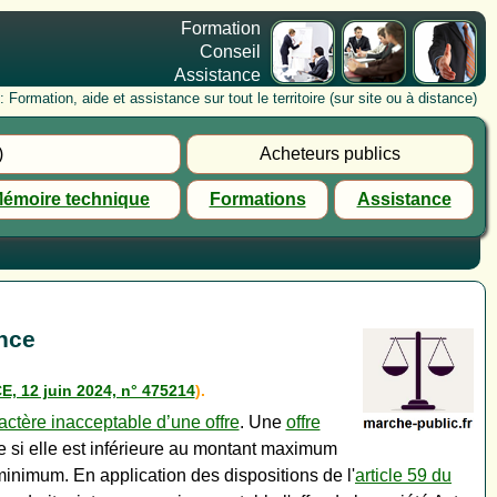
Formation
Conseil
Assistance
rmation, aide et assistance sur tout le territoire (sur site ou à distance)
)
Acheteurs publics
émoire technique
Formations
Assistance
ance
E, 12 juin 2024, n° 475214
)
.
actère inacceptable d’une offre
. Une
offre
 si elle est inférieure au montant maximum
nimum. En application des dispositions de l'
article 59 du