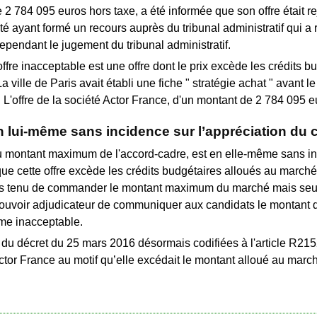
e 2 784 095 euros hors taxe, a été informée que son offre était r
té ayant formé un recours auprès du tribunal administratif qui 
ependant le jugement du tribunal administratif.
fre inacceptable est une offre dont le prix excède les crédits bu
 ville de Paris avait établi une fiche " stratégie achat " avant 
L'offre de la société Actor France, d'un montant de 2 784 095 e
lui-même sans incidence sur l’appréciation du ca
u montant maximum de l'accord-cadre, est en elle-même sans incid
 que cette offre excède les crédits budgétaires alloués au marché 
 pas tenu de commander le montant maximum du marché mais seu
pouvoir adjudicateur de communiquer aux candidats le montant de
me inacceptable.
 59 du décret du 25 mars 2016 désormais codifiées à l'article R2
Actor France au motif qu’elle excédait le montant alloué au marc