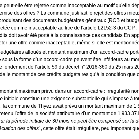
re peut-elle être rejetée comme inacceptable au motif qu'elle dé
mise des offres ? La commune justifiait le rejet des offres mie
en produisant des documents budgétaires généraux (ROB et budget
jetée comme inacceptable au titre de l'article L2152-3 du CCP : 
its doit avoir été porté à la connaissance des candidats En appl
er une offre comme inacceptable, même si elle est mentionnée d
s budgétaires alloués et montant maximum d'un accord-cadre
port
 sous la forme d’un accord-cadre peuvent être inférieurs au mon
le fondement de l’article 59 du décret n° 2016-360 du 25 mars 20
 le montant de ces crédits budgétaires qu’à la condition que c
montant maximum prévu dans un accord-cadre : irrégularité non r
initiale constitue une exigence substantielle qui s'impose à to
èce, la commune de Thyez avait prévu un montant maximum de 1 6
tenu l'offre de la société attributaire d'un montant de 1 933 371
r la période initiale de 30 mois ne peut être compensé sur la d
ciation des offres
", cette offre était irrégulière, peu important 