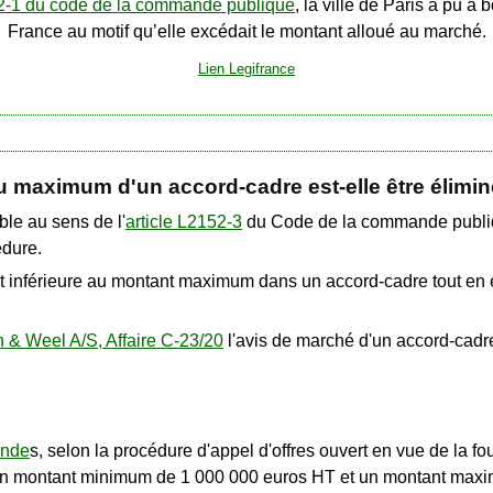
52-1 du code de la commande publique
, la ville de Paris a pu à
France au motif qu’elle excédait le montant alloué au marché.
Lien Legifrance
au maximum d'un accord-cadre est-elle être élimin
ble au sens de l'
article L2152-3
du Code de la commande publiqu
édure.
est inférieure au montant maximum dans un accord-cadre tout en 
 & Weel A/S, Affaire C-23/20
l'avis de marché d'un accord-cadre 
ande
s, selon la procédure d'appel d'offres ouvert en vue de la fo
t un montant minimum de 1 000 000 euros HT et un montant max