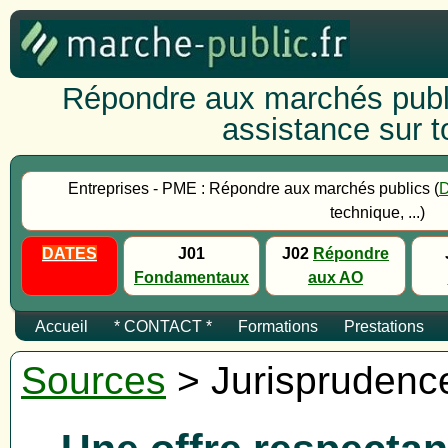
Répondre aux marchés publi
assistance sur to
Entreprises - PME : Répondre aux marchés publics (
technique, ...)
DATES
J01
J02
Répondre
Fondamentaux
aux AO
Accueil
* CONTACT *
Formations
Prestations
Sources
> Jurisprudenc