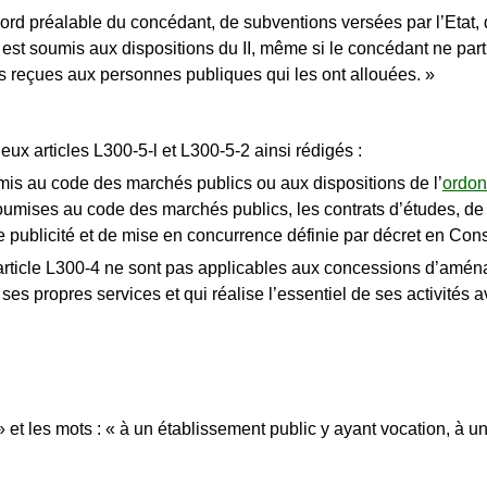
cord préalable du concédant, de subventions versées par l’Etat, d
 est soumis aux dispositions du II, même si le concédant ne par
ns reçues aux personnes publiques qui les ont allouées. »
eux articles L300-5-l et L300-5-2 ainsi rédigés :
umis au code des marchés publics ou aux dispositions de l’
ordon
mises au code des marchés publics, les contrats d’études, de m
publicité et de mise en concurrence définie par décret en Conse
 l’article L300-4 ne sont pas applicables aux concessions d’am
 ses propres services et qui réalise l’essentiel de ses activités
 » et les mots : « à un établissement public y ayant vocation, 