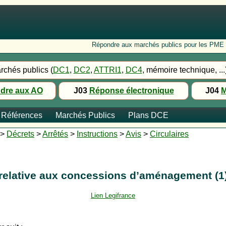
Répondre aux marchés publics pour les PME : Fo
rchés publics (
DC1
,
DC2
,
ATTRI1
,
DC4
, mémoire technique, ...
dre aux AO
J03
Réponse électronique
J04
M
Références
Marchés Publics
Plans DCE
>
Décrets
>
Arrêtés
>
Instructions
>
Avis
>
Circulaires
05 relative aux concessions d’aménagement 
Lien Legifrance