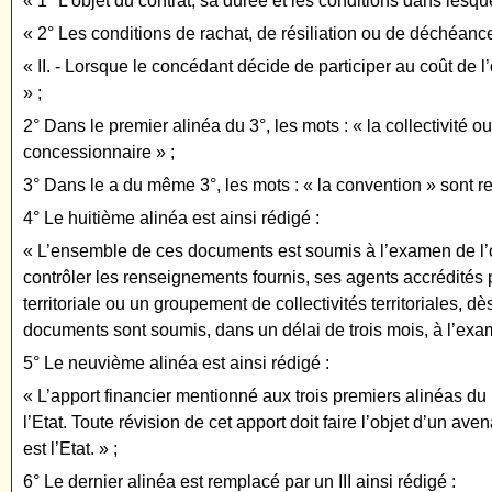
« 1° L’objet du contrat, sa durée et les conditions dans lesqu
« 2° Les conditions de rachat, de résiliation ou de déchéanc
« II. - Lorsque le concédant décide de participer au coût de l’
» ;
2° Dans le premier alinéa du 3°, les mots : « la collectivité ou
concessionnaire » ;
3° Dans le a du même 3°, les mots : « la convention » sont r
4° Le huitième alinéa est ainsi rédigé :
« L’ensemble de ces documents est soumis à l’examen de l’org
contrôler les renseignements fournis, ses agents accrédités p
territoriale ou un groupement de collectivités territoriales, 
documents sont soumis, dans un délai de trois mois, à l’exam
5° Le neuvième alinéa est ainsi rédigé :
« L’apport financier mentionné aux trois premiers alinéas du I
l’Etat. Toute révision de cet apport doit faire l’objet d’un a
est l’Etat. » ;
6° Le dernier alinéa est remplacé par un III ainsi rédigé :