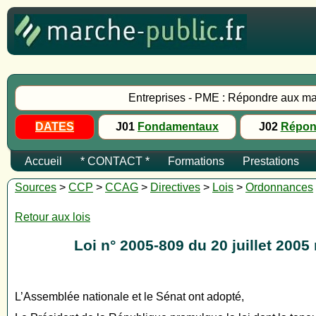
Entreprises - PME : Répondre aux ma
DATES
J01
Fondamentaux
J02
Répon
Accueil
* CONTACT *
Formations
Prestations
Sources
>
CCP
>
CCAG
>
Directives
>
Lois
>
Ordonnances
Retour aux lois
Loi n° 2005-809 du 20 juillet 20
L’Assemblée nationale et le Sénat ont adopté,