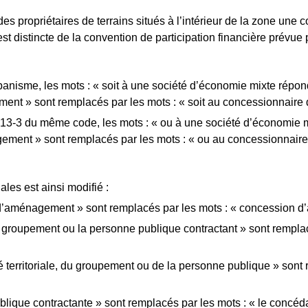
s propriétaires de terrains situés à l’intérieur de la zone une 
t distincte de la convention de participation financière prévue pa
urbanisme, les mots : « soit à une société d’économie mixte répo
ent » sont remplacés par les mots : « soit au concessionnair
e L213-3 du même code, les mots : « ou à une société d’économie
agement » sont remplacés par les mots : « ou au concessionnai
iales est ainsi modifié :
e d’aménagement » sont remplacés par les mots : « concession 
, le groupement ou la personne publique contractant » sont remplac
ité territoriale, du groupement ou de la personne publique » sont 
blique contractante » sont remplacés par les mots : « le concéda