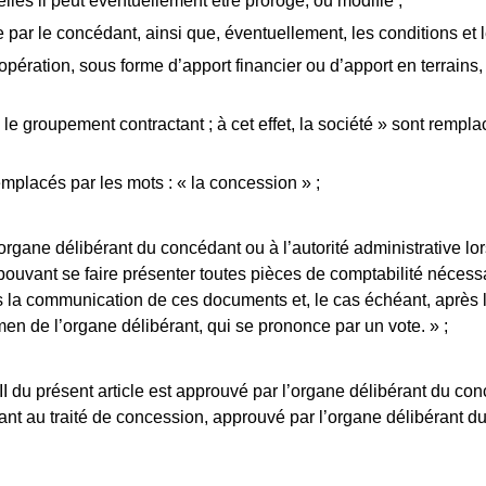
elles il peut éventuellement être prorogé, ou modifié ;
e par le concédant, ainsi que, éventuellement, les conditions e
opération, sous forme d’apport financier ou d’apport en terrains, 
 le groupement contractant ; à cet effet, la société » sont remplac
emplacés par les mots : « la concession » ;
ane délibérant du concédant ou à l’autorité administrative lors
ouvant se faire présenter toutes pièces de comptabilité nécessair
dès la communication de ces documents et, le cas échéant, après l
en de l’organe délibérant, qui se prononce par un vote. » ;
I du présent article est approuvé par l’organe délibérant du conc
venant au traité de concession, approuvé par l’organe délibérant d