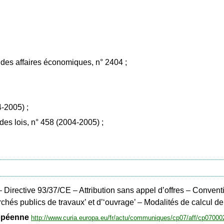
des affaires économiques, n° 2404 ;
4-2005) ;
es lois, n° 458 (2004-2005) ;
 Directive 93/37/CE – Attribution sans appel d’offres – Conven
hés publics de travaux’ et d’‘ouvrage’ – Modalités de calcul de
ropéenne
http://www.curia.europa.eu/fr/actu/communiques/cp07/aff/cp070002