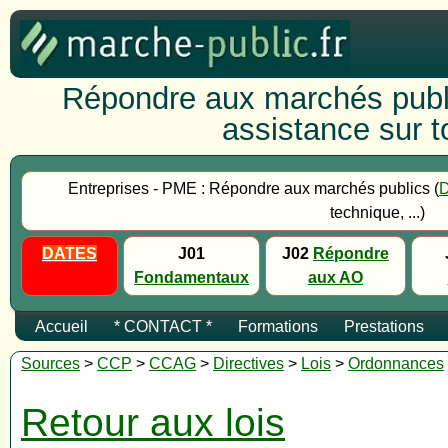
Répondre aux marchés publi
assistance sur to
Entreprises - PME : Répondre aux marchés publics (
technique, ...)
DATES
J01
J02
Répondre
Fondamentaux
aux AO
Accueil
* CONTACT *
Formations
Prestations
Sources
>
CCP
>
CCAG
>
Directives
>
Lois
>
Ordonnances
Retour aux lois