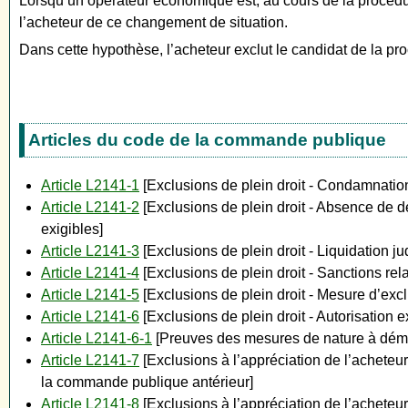
Lorsqu’un opérateur économique est, au cours de la procédur
l’acheteur de ce changement de situation.
Dans cette hypothèse, l’acheteur exclut le candidat de la p
Articles du code de la commande publique
Article L2141-1
[Exclusions de plein droit - Condamnation 
Article L2141-2
[Exclusions de plein droit - Absence de dé
exigibles]
Article L2141-3
[Exclusions de plein droit - Liquidation jud
Article L2141-4
[Exclusions de plein droit - Sanctions rel
Article L2141-5
[Exclusions de plein droit - Mesure d’excl
Article L2141-6
[Exclusions de plein droit - Autorisation e
Article L2141-6-1
[Preuves des mesures de nature à démont
Article L2141-7
[Exclusions à l’appréciation de l’acheteur
la commande publique antérieur]
Article L2141-8
[Exclusions à l’appréciation de l’acheteur