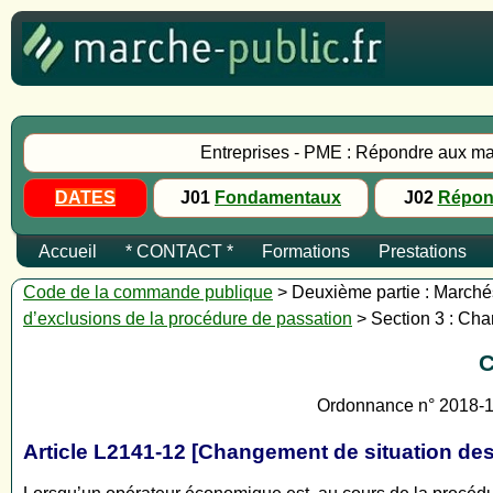
Entreprises - PME : Répondre aux ma
DATES
J01
Fondamentaux
J02
Répon
Accueil
* CONTACT *
Formations
Prestations
Code de la commande publique
> Deuxième partie : Marchés 
d’exclusions de la procédure de passation
> Section 3 : Cha
C
Ordonnance n° 2018-10
Article L2141-12 [Changement de situation de