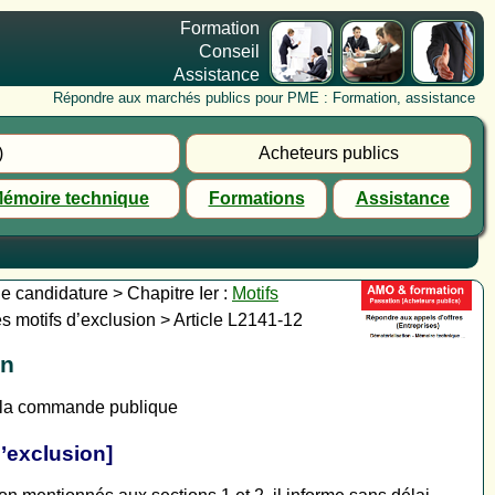
Formation
Conseil
Assistance
Répondre aux marchés publics pour PME : Formation, assistance
)
Acheteurs publics
émoire technique
Formations
Assistance
de candidature > Chapitre Ier :
Motifs
 motifs d’exclusion > Article L2141-12
on
e la commande publique
’exclusion]