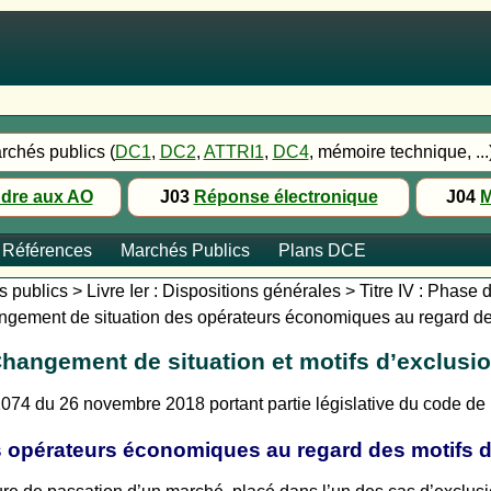
rchés publics (
DC1
,
DC2
,
ATTRI1
,
DC4
, mémoire technique, ...
dre aux AO
J03
Réponse électronique
J04
M
Références
Marchés Publics
Plans DCE
publics > Livre Ier : Dispositions générales > Titre IV : Phase 
ngement de situation des opérateurs économiques au regard des
hangement de situation et motifs d’exclusi
74 du 26 novembre 2018 portant partie législative du code d
s opérateurs économiques au regard des motifs d