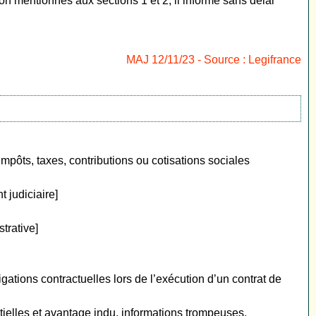
n mentionnés aux sections 1 et 2, il informe sans délai
MAJ 12/11/23 - Source : Legifrance
mpôts, taxes, contributions ou cotisations sociales
t judiciaire]
trative]
ations contractuelles lors de l’exécution d’un contrat de
tielles et avantage indu, informations trompeuses,