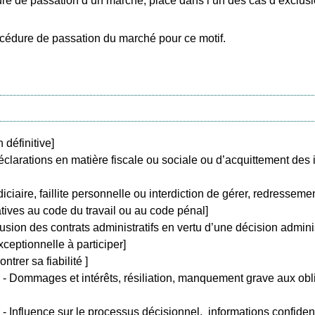
e de passation d’un marché, placé dans l’un des cas d’exclusio
rocédure de passation du marché pour ce motif.
définitive]
clarations en matière fiscale ou sociale ou d’acquittement des i
iciaire, faillite personnelle ou interdiction de gérer, redressemen
atives au code du travail ou au code pénal]
usion des contrats administratifs en vertu d’une décision adminis
xceptionnelle à participer]
rer sa fiabilité ]
 - Dommages et intérêts, résiliation, manquement grave aux oblig
 - Influence sur le processus décisionnel, informations confiden