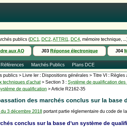
rchés publics (
DC1
,
DC2
,
ATTRI1
,
DC4
, mémoire technique, ...
dre aux AO
J03
Réponse électronique
J04
M
Références
Marchés Publics
Plans DCE
publics > Livre Ier : Dispositions générales > Titre VI : Règle
x techniques d'achat
> Section 3 :
Système de qualification des 
ystème de qualification
> Article R2162-35
passation des marchés conclus sur la base d
 du 3 décembre 2018
portant partie réglementaire du code de 
chés conclus sur la base d’un système de qualifi