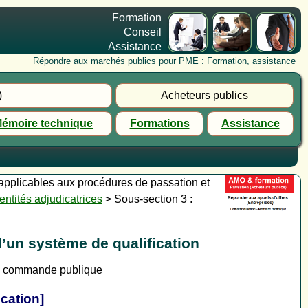
Formation
Conseil
Assistance
Répondre aux marchés publics pour PME : Formation, assistance
)
Acheteurs publics
émoire technique
Formations
Assistance
s applicables aux procédures de passation et
entités adjudicatrices
> Sous-section 3 :
’un système de qualification
la commande publique
cation]