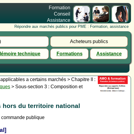
Formation
Conseil
Assistance
Répondre aux marchés publics pour PME : Formation, assistance
)
Acheteurs publics
émoire technique
Formations
Assistance
 applicables a certains marchés > Chapitre II :
iques
> Sous-section 3 : Composition et
hors du territoire national
la commande publique
al]