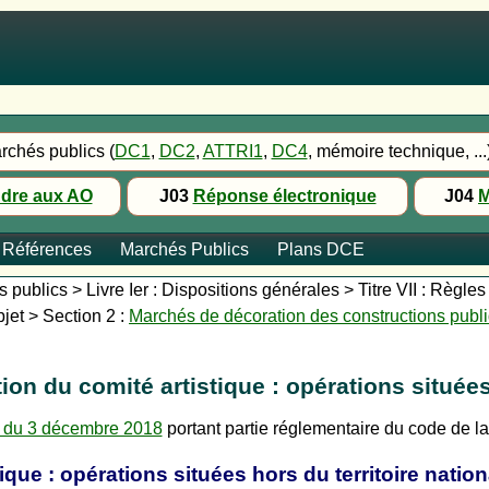
rchés publics (
DC1
,
DC2
,
ATTRI1
,
DC4
, mémoire technique, ...
dre aux AO
J03
Réponse électronique
J04
M
Références
Marchés Publics
Plans DCE
publics > Livre Ier : Dispositions générales > Titre VII : Règles
jet > Section 2 :
Marchés de décoration des constructions publ
on du comité artistique : opérations situées 
 du 3 décembre 2018
portant partie réglementaire du code de 
que : opérations situées hors du territoire nation