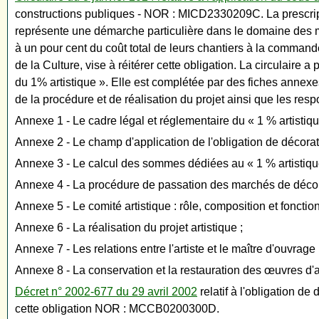
constructions publiques - NOR : MICD2330209C. La prescripti
représente une démarche particulière dans le domaine des ma
à un pour cent du coût total de leurs chantiers à la commande
de la Culture, vise à réitérer cette obligation. La circulaire 
du 1% artistique ». Elle est complétée par des fiches annexes
de la procédure et de réalisation du projet ainsi que les res
Annexe 1 - Le cadre légal et réglementaire du « 1 % artistiqu
Annexe 2 - Le champ d'application de l'obligation de décorat
Annexe 3 - Le calcul des sommes dédiées au « 1 % artistiqu
Annexe 4 - La procédure de passation des marchés de décora
Annexe 5 - Le comité artistique : rôle, composition et foncti
Annexe 6 - La réalisation du projet artistique ;
Annexe 7 - Les relations entre l'artiste et le maître d'ouvrage 
Annexe 8 - La conservation et la restauration des œuvres d'a
Décret n° 2002-677 du 29 avril 2002
relatif à l'obligation d
cette obligation NOR : MCCB0200300D.