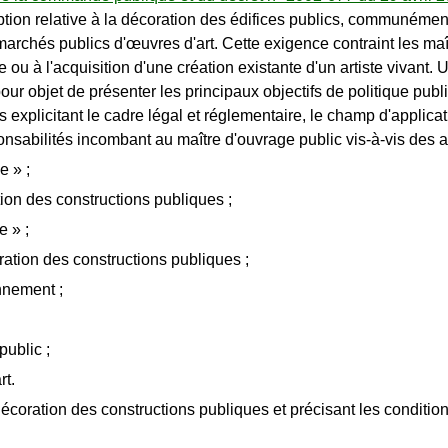
on relative à la décoration des édifices publics, communément 
rchés publics d'œuvres d'art. Cette exigence contraint les maî
 ou à l'acquisition d'une création existante d'un artiste vivant.
a pour objet de présenter les principaux objectifs de politique pu
 explicitant le cadre légal et réglementaire, le champ d'applica
ponsabilités incombant au maître d'ouvrage public vis-à-vis des a
e » ;
ion des constructions publiques ;
e » ;
tion des constructions publiques ;
onnement ;
public ;
rt.
e décoration des constructions publiques et précisant les conditi