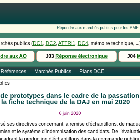
Répondre aux marchés publics pour les PME : Fo
rchés publics (
DC1
,
DC2
,
ATTRI1
,
DC4
, mémoire technique, ...
dre aux AO
J03
Réponse électronique
J04
M
Références
Marchés Publics
Plans DCE
blics
de prototypes dans le cadre de la passation
 la fiche technique de la DAJ en mai 2020
6 juin 2020
isé ses directives concernant la remise d'échantillons, de maqu
 remise et le système d'indemnisation des candidats. De l'évalua
cadrant la production d'échantillons dans la commande publiq