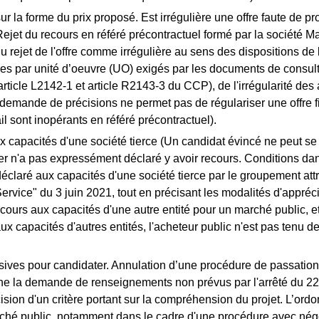
 sur la forme du prix proposé. Est irrégulière une offre faute de 
jet du recours en référé précontractuel formé par la société Mant
du rejet de l'offre comme irrégulière au sens des dispositions d
taires par unité d’oeuvre (UO) exigés par les documents de consu
(article L2142-1 et article R2143-3 du CCP), de l'irrégularité des
 demande de précisions ne permet pas de régulariser une offre fi
il sont inopérants en référé précontractuel).
 capacités d'une société tierce (Un candidat évincé ne peut se 
nier n'a pas expressément déclaré y avoir recours. Conditions da
déclaré aux capacités d'une société tierce par le groupement attr
vice" du 3 juin 2021, tout en précisant les modalités d'appréci
ecours aux capacités d'une autre entité pour un marché public
pacités d'autres entités, l'acheteur public n'est pas tenu de v
ves pour candidater. Annulation d’une procédure de passation d'
nne la demande de renseignements non prévus par l'arrêté du 22
ion d'un critère portant sur la compréhension du projet. L’ord
marché public, notamment dans le cadre d'une procédure avec nég