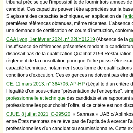
tribunal précise que l'impossibilité de fournir trois années 
candidat. Ces capacités peuvent être appréciées sur la base 
S'agissant des capacités techniques, en application de l'
art
premières références obtenues, même récentes. L'absence d'
une demande de certification en cours d'instruction, conform
CAA Lyon, 1er février 2024, n° 22LY01219
(Absence de la
q
insuffisance de références présentées rendant la candidature
disposait pas de la qualification Qualibat 2194 Restauration 
règlement de la consultation pour que l'offre puisse être e
capacité technique, notamment sous forme de qualifications p
conditions d'exécution. Ces exigences ne doivent pas être di
CE, 11 mars 2013, n° 364706, AP-HP
(Légalité d’un critère 
Illégalité d’un sous-critère "présentation de l'entreprise", s
professionnelle et technique
des candidats et se rapportant a
professionnelles pour choisir l'offre, si ce critère est non dis
CJUE, 8 juillet 2021, C-295/20
, « Sanresa » UAB c/ Aplinkos
entre États membres ne relève pas de l'aptitude à exercer l'a
professionnelles d'un candidat ou soumissionnaire. Cette ex