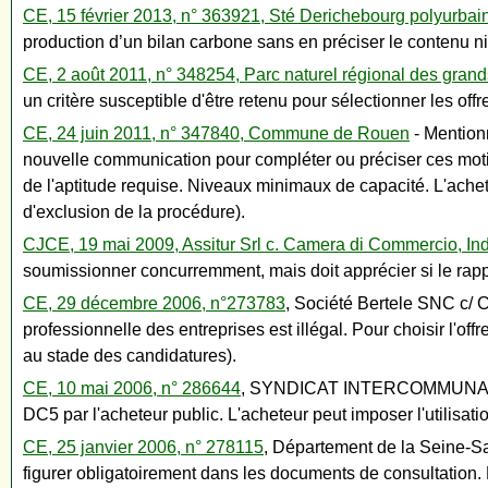
CE, 15 février 2013, n° 363921, Sté Derichebourg polyurbai
production d’un bilan carbone sans en préciser le contenu ni 
CE, 2 août 2011, n° 348254, Parc naturel régional des gra
un critère susceptible d'être retenu pour sélectionner les of
CE, 24 juin 2011, n° 347840, Commune de Rouen
- Mentionn
nouvelle communication pour compléter ou préciser ces moti
de l'aptitude requise. Niveaux minimaux de capacité. L'achet
d'exclusion de la procédure).
CJCE, 19 mai 2009, Assitur Srl c. Camera di Commercio, Indus
soumissionner concurremment, mais doit apprécier si le rappo
CE, 29 décembre 2006, n°273783
, Société Bertele SNC c
professionnelle des entreprises est illégal. Pour choisir l'of
au stade des candidatures).
CE, 10 mai 2006, n° 286644
, SYNDICAT INTERCOMMUNAL DE
DC5 par l'acheteur public. L'acheteur peut imposer l'utilisati
CE, 25 janvier 2006, n° 278115
, Département de la Seine-Sai
figurer obligatoirement dans les documents de consultation. 