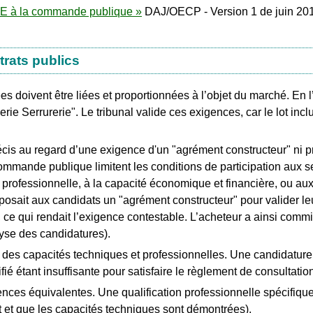
PME à la commande publique »
DAJ/OECP - Version 1 de juin 2019.
trats publics
ées doivent être liées et proportionnées à l’objet du marché. En
erie Serrurerie". Le tribunal valide ces exigences, car le lot inc
s au regard d’une exigence d'un "agrément constructeur" ni pré
mmande publique limitent les conditions de participation aux se
de professionnelle, à la capacité économique et financière, ou a
posait aux candidats un "agrément constructeur" pour valider le
el, ce qui rendait l’exigence contestable. L’acheteur a ainsi com
lyse des candidatures).
 des capacités techniques et professionnelles. Une candidature n
ié étant insuffisante pour satisfaire le règlement de consultation
ences équivalentes. Une qualification professionnelle spécifiqu
t et que les capacités techniques sont démontrées).