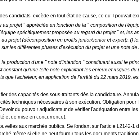
es candidats, excède en tout état de cause, ce qu'il pouvait exi
és au projet " appréciée en fonction de la " composition de l'équip
'équipe spécifiquement proposée au regard du projet " et, les art
és au projet (décomposition en profils junior/senior et expert). ()
fil sur les différentes phases d'exécution du projet et une note de
s
la production d'une " note d'intention " constituant aussi le pri
st constant qu'une telle note explicitant les enjeux et risques du
 que l'acheteur, en application de l'arrêté du 22 mars 2019, 
ifier des capacités des sous-traitants dès la candidature. Annu
apacités techniques nécessaires à son exécution. Obligation pour l
 Devoir du pouvoir adjudicateur de vérifier l'adéquation entre l
té et de mise en concurrence).
uvelles aux marchés publics. Se fondant sur l'article L2142-1 
arché même si elle ne peut fournir tous les documents traditionn