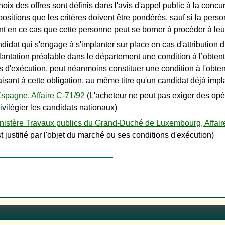
hoix des offres sont définis dans l'avis d'appel public à la conc
positions que les critères doivent être pondérés, sauf si la pers
nt en ce cas que cette personne peut se borner à procéder à leur
idat qui s'engage à s'implanter sur place en cas d'attribution du
plantation préalable dans le département une condition à l’obte
ions d'exécution, peut néanmoins constituer une condition à l'ob
isant à cette obligation, au même titre qu'un candidat déjà impl
pagne, Affaire C-71/92
(L'acheteur ne peut pas exiger des op
ivilégier les candidats nationaux)
inistère Travaux publics du Grand-Duché de Luxembourg, Affair
 justifié par l'objet du marché ou ses conditions d'exécution)