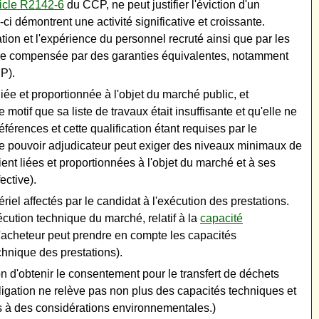
ticle R2142-6
du CCP, ne peut justifier l'éviction d'un
i démontrent une activité significative et croissante.
ation et l'expérience du personnel recruté ainsi que par les
être compensée par des garanties équivalentes, notamment
P).
iée et proportionnée à l'objet du marché public, et
tif que sa liste de travaux était insuffisante et qu'elle ne
érences et cette qualification étant requises par le
 le pouvoir adjudicateur peut exiger des niveaux minimaux de
nt liées et proportionnées à l'objet du marché et à ses
ective).
riel affectés par le candidat à l'exécution des prestations.
xécution technique du marché, relatif à la
capacité
l'acheteur peut prendre en compte les capacités
technique des prestations).
n d'obtenir le consentement pour le transfert de déchets
bligation ne relève pas non plus des capacités techniques et
es à des considérations environnementales.)