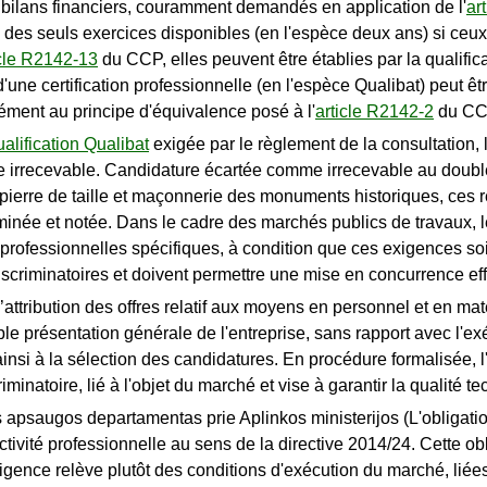
de bilans financiers, couramment demandés en application de l'
ar
des seuls exercices disponibles (en l'espèce deux ans) si ceux-c
icle R2142-13
du CCP, elles peuvent être établies par la qualific
une certification professionnelle (en l'espèce Qualibat) peut 
ément au principe d'équivalence posé à l'
article R2142-2
du CC
ualification Qualibat
exigée par le règlement de la consultation, l
 irrecevable. Candidature écartée comme irrecevable au double mo
pierre de taille et maçonnerie des monuments historiques, ces réf
xaminée et notée. Dans le cadre des marchés publics de travaux,
rofessionnelles spécifiques, à condition que ces exigences soie
scriminatoires et doivent permettre une mise en concurrence eff
d’attribution des offres relatif aux moyens en personnel et en maté
imple présentation générale de l'entreprise, sans rapport avec l'e
insi à la sélection des candidatures. En procédure formalisée, 
criminatoire, lié à l'objet du marché et vise à garantir la qualité 
 apsaugos departamentas prie Aplinkos ministerijos (L'obligatio
ctivité professionnelle au sens de la directive 2014/24. Cette o
igence relève plutôt des conditions d'exécution du marché, lié