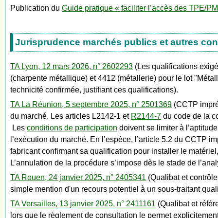
Publication du
Guide pratique « faciliter l’accès des TPE/
Jurisprudence marchés publics et autres con
TA Lyon, 12 mars 2026, n° 2602293
(Les qualifications exig
(charpente métallique) et 4412 (métallerie) pour le lot "Métall
technicité confirmée, justifiant ces qualifications).
TA La Réunion, 5 septembre 2025, n° 2501369
(CCTP impréci
du marché. Les articles L2142-1 et
R2144-7
du code de la co
Les
conditions de participation
doivent se limiter à l’aptitu
l’exécution du marché. En l’espèce, l’article 5.2 du CCTP im
fabricant confirmant sa qualification pour installer le matéri
L’annulation de la procédure s’impose dès le stade de l’ana
TA Rouen, 24 janvier 2025, n° 2405341
(Qualibat et contrôle
simple mention d'un recours potentiel à un sous-traitant qualif
TA Versailles, 13 janvier 2025, n° 2411161
(Qualibat et référ
lors que le règlement de consultation le permet explicitemen