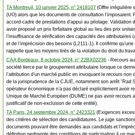
TA Montreuil, 10 janvier 2025, n° 2418107
(Offre irrégulière
(UO) alors que les documents de consultation l'imposaient. Re
accord-cadre de prestations d'appui au pilotage. Validation 
avoir proposé un prix forfaitaire global au lieu des prix uni
l'insuffisance de vérification des capacités des attributaires 
et de l'imprécision des besoins (L2111-1). Il confirme qu'une
rappelle que les moyens tirés de la violation du droit du trava
CAA Bordeaux, 8 octobre 2024, n° 22BX02236
- Recours aux
société tierce par le groupement attributaire lorsque ce der
l'attribution d'un marché public en invoquant le recours non 
de la jurisprudence de la CJUE, notamment son arrêt "Rad Ser
opérateur économique n'a pas déclaré explicitement avoir r
Unique de Marché Européen (DUME) ne pas avoir recours aux ca
justificatif de non-exclusion de cette entité).
TA Paris, 24 septembre 2024, n° 2423321
(Exigences excessi
des critères de sélection des candidatures. Le juge sanctio
documents pouvant être demandés aux candidats et l'imprécis
définition pertinente des conditions de participation à un 