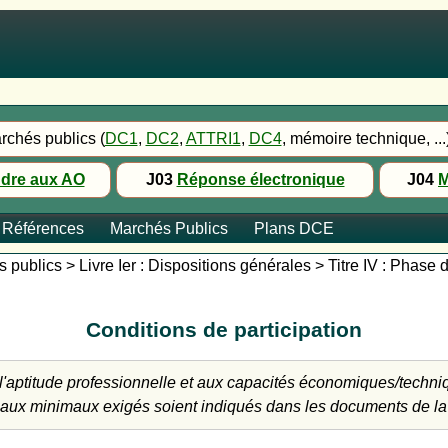
rchés publics (
DC1
,
DC2
,
ATTRI1
,
DC4
, mémoire technique, ...
dre aux AO
J03
Réponse électronique
J04
M
Références
Marchés Publics
Plans DCE
publics > Livre Ier : Dispositions générales > Titre IV : Phase d
Conditions de participation
 à l'aptitude professionnelle et aux capacités économiques/techni
ux minimaux exigés soient indiqués dans les documents de la con