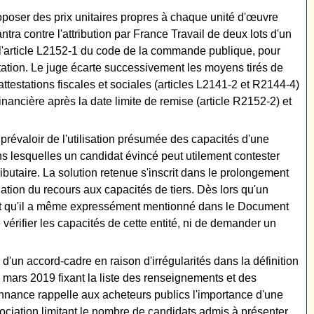
proposer des prix unitaires propres à chaque unité d'œuvre
ra contre l'attribution par France Travail de deux lots d'un
e l'article L2152-1 du code de la commande publique, pour
ltation. Le juge écarte successivement les moyens tirés de
 attestations fiscales et sociales (articles L2141-2 et R2144-4)
nancière après la date limite de remise (article R2152-2) et
prévaloir de l'utilisation présumée des capacités d'une
ns lesquelles un candidat évincé peut utilement contester
ibutaire. La solution retenue s'inscrit dans le prolongement
ation du recours aux capacités de tiers. Dès lors qu'un
, et qu'il a même expressément mentionné dans le Document
érifier les capacités de cette entité, ni de demander un
un accord-cadre en raison d'irrégularités dans la définition
 mars 2019 fixant la liste des renseignements et des
onnance rappelle aux acheteurs publics l'importance d'une
ociation limitant le nombre de candidats admis à présenter