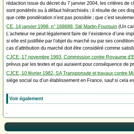
rédaction issue du décret du 7 janvier 2004, les critères de c
sont pondérés ou à défaut hiérarchisés ; il résulte de ces dis
que cette pondération n'est pas possible ; que c'est seuleme
CE, 14 janvier 1998, n° 168688, Sté Martin-Fourquin
(Un cand
L'acheteur ne peut légalement faire de l’existence d’une im
si elle est justifiée par l'objet du marché ou par ses condit
cas d'attribution du marché doit être considéré comme satisfa
CJCE, 17 novembre 1993, Commission contre Royaume d'Es
prévus par les textes et qui auraient pour conséquence de pr
CJCE, 10 février 1982, SA Transporoute et travaux contre M
siège social ou d'un établissement en France, sauf si cela est
Voir également
.