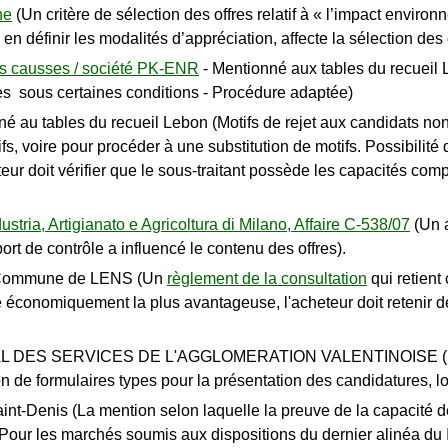
ne
(Un critère de sélection des offres relatif à « l’impact enviro
en définir les modalités d’appréciation, affecte la sélection des 
nds causses / société PK-ENR
- Mentionné aux tables du recueil 
fres sous certaines conditions - Procédure adaptée)
é au tables du recueil Lebon (Motifs de rejet aux candidats non
fs, voire pour procéder à une substitution de motifs. Possibil
eur doit vérifier que le sous-traitant possède les capacités co
tria, Artigianato e Agricoltura di Milano, Affaire C-538/07
(Un a
rt de contrôle a influencé le contenu des offres).
/ Commune de LENS (Un
règlement de la consultation
qui retient 
fre économiquement la plus avantageuse, l'acheteur doit retenir d
S SERVICES DE L'AGGLOMERATION VALENTINOISE (Possibili
on de formulaires types pour la présentation des candidatures, lo
nt-Denis (La mention selon laquelle la preuve de la capacité de
Pour les marchés soumis aux dispositions du dernier alinéa du I