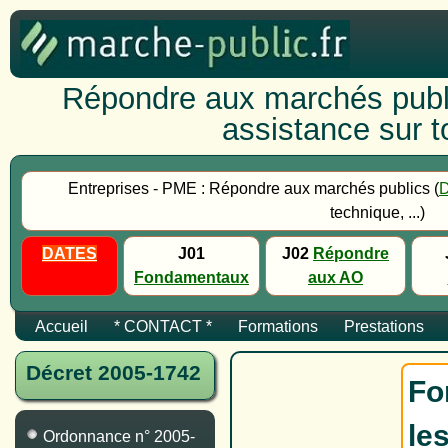
Répondre aux marchés publi
assistance sur to
Entreprises - PME : Répondre aux marchés publics (
technique, ...)
DATES
J01
J02
Répondre
Fondamentaux
aux AO
Accueil
* CONTACT *
Formations
Prestations
Décret 2005-1742
Fo
le
Ordonnance n° 2005-