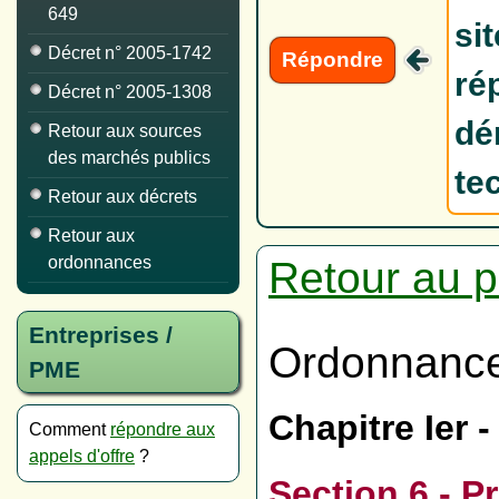
649
si
Décret n° 2005-1742
Répondre
ré
Décret n° 2005-1308
dé
Retour aux sources
des marchés publics
te
Retour aux décrets
Retour aux
ordonnances
Retour au p
Entreprises /
Ordonnance
PME
Chapitre Ier
Comment
répondre aux
appels d'offre
?
Section 6 - 