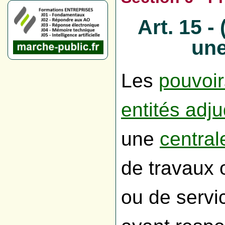
Art. 15 -
une
Les
pouvoir
entités adju
une
central
de travaux o
ou de serv