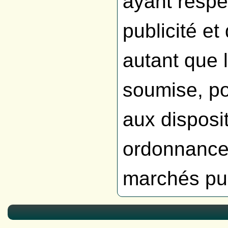
ayant respe
publicité e
autant que l
soumise, pou
aux disposi
ordonnance 
marchés pub