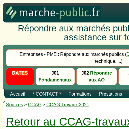
Répondre aux marchés publi
assistance sur to
Entreprises - PME : Répondre aux marchés publics (
technique, ...)
DATES
J01
J02
Répondre
Fondamentaux
aux AO
Accueil
* CONTACT *
Formations
Prestations
Sources
>
CCAG
>
CCAG-Travaux 2021
Retour au CCAG-travau