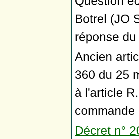
Question éc
Botrel (JO 
réponse du 
Ancien arti
360 du 25 m
à l'article 
commande p
Décret n° 