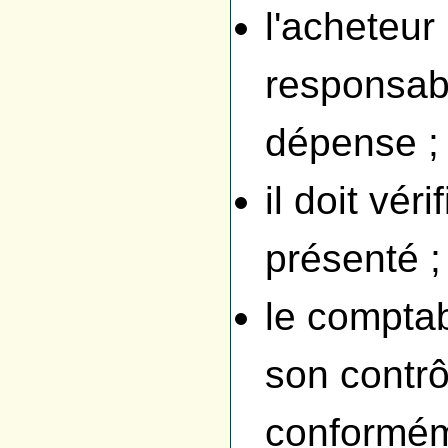
l'acheteur
responsabl
dépense ;
il doit vér
présenté ;
le comptab
son contrô
conformém