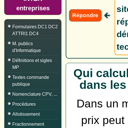
si
entreprises
Répondre
ré
Formulaires DC1 DC2
dé
ATTRI1 DC4
M. publics
te
d'Informatique
Définitions et sigles
MP
Qui calcul
Textes commande
dans les
publique
Nomenclature CPV, ...
Dans un ma
Procédures
Allotissement
prix peut
Fractionnement