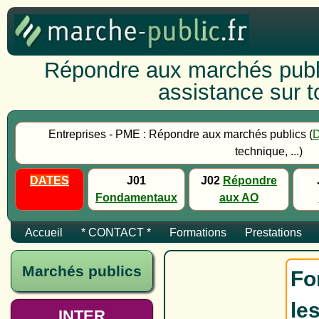
Répondre aux marchés publi
assistance sur to
Entreprises - PME : Répondre aux marchés publics (
technique, ...)
DATES
J01
J02
Répondre
Fondamentaux
aux AO
Accueil
* CONTACT *
Formations
Prestations
Marchés publics
Fo
le
INTER