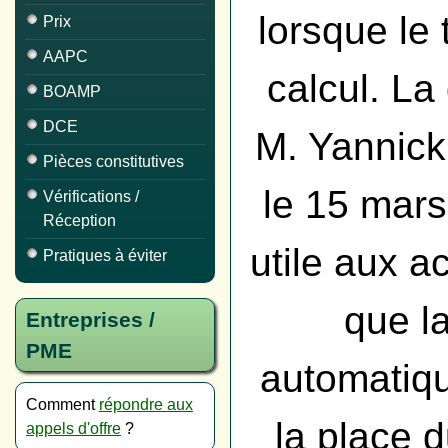
lorsque le 
Prix
AAPC
calcul. La
BOAMP
DCE
M. Yannick
Pièces constitutives
le 15 mar
Vérifications /
Réception
utile aux a
Pratiques à éviter
que la
Entreprises /
PME
automatiqu
Comment
répondre aux
la place d
appels d'offre
?