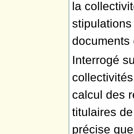
la collectiv
stipulation
documents c
Interrogé su
collectivité
calcul des r
titulaires 
précise que