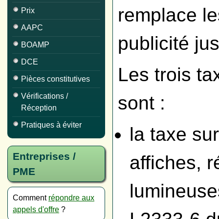
remplace le
Prix
AAPC
publicité ju
BOAMP
DCE
Les trois t
Pièces constitutives
Vérifications /
sont :
Réception
Pratiques à éviter
la taxe sur
Entreprises /
affiches, 
PME
lumineuses
Comment
répondre aux
appels d'offre
?