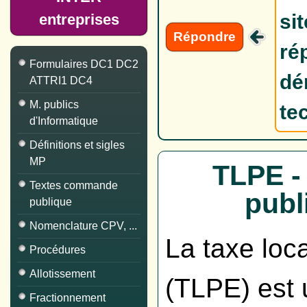
si
entreprises
Répondre
ré
Formulaires DC1 DC2
dé
ATTRI1 DC4
M. publics
te
d'Informatique
Définitions et sigles
MP
TLPE - 
Textes commande
publ
publique
Nomenclature CPV, ...
La taxe loca
Procédures
Allotissement
(TLPE) est 
Fractionnement