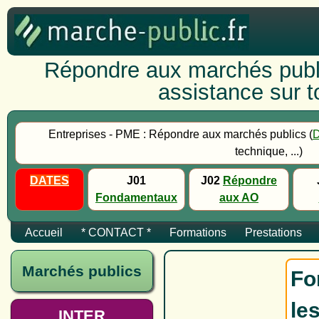
Répondre aux marchés publi
assistance sur to
Entreprises - PME : Répondre aux marchés publics (
technique, ...)
DATES
J01
J02
Répondre
Fondamentaux
aux AO
Accueil
* CONTACT *
Formations
Prestations
Marchés publics
Fo
le
INTER