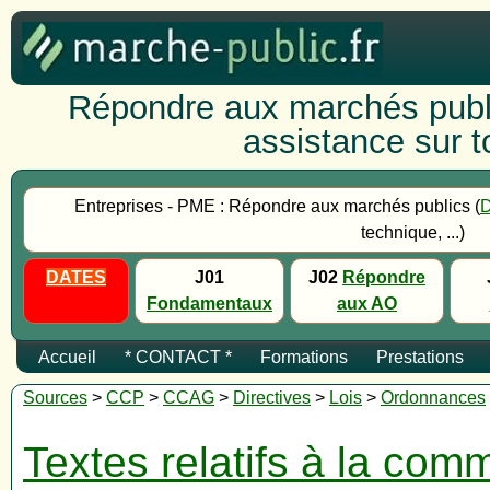
Répondre aux marchés publi
assistance sur to
Entreprises - PME : Répondre aux marchés publics (
technique, ...)
DATES
J01
J02
Répondre
Fondamentaux
aux AO
Accueil
* CONTACT *
Formations
Prestations
Sources
>
CCP
>
CCAG
>
Directives
>
Lois
>
Ordonnances
Textes relatifs à la co