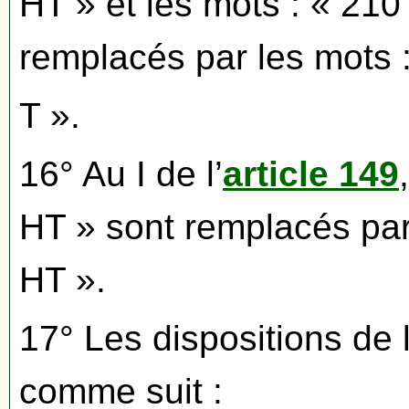
HT » et les mots : « 21
remplacés par les mots 
T ».
16° Au I de l’
article 149
HT » sont remplacés par
HT ».
17° Les dispositions de l
comme suit :