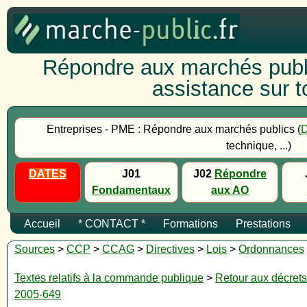
Répondre aux marchés publi
assistance sur to
Entreprises - PME : Répondre aux marchés publics (
technique, ...)
DATES
J01
J02
Répondre
Fondamentaux
aux AO
Accueil
* CONTACT *
Formations
Prestations
Sources
>
CCP
>
CCAG
>
Directives
>
Lois
>
Ordonnances
Textes relatifs à la commande publique
>
Retour aux décrets
2005-649