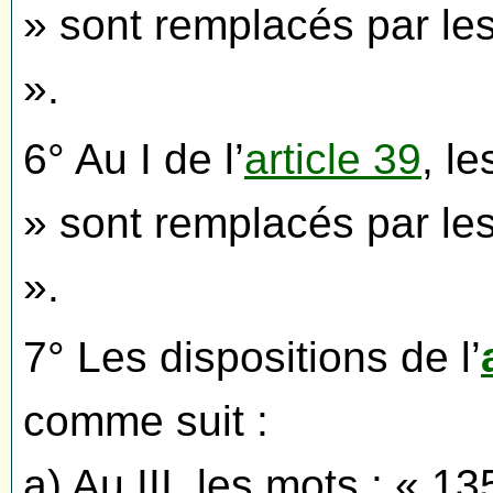
» sont remplacés par le
».
6° Au I de l’
article 39
, l
» sont remplacés par le
».
7° Les dispositions de l’
comme suit :
a) Au III, les mots : « 