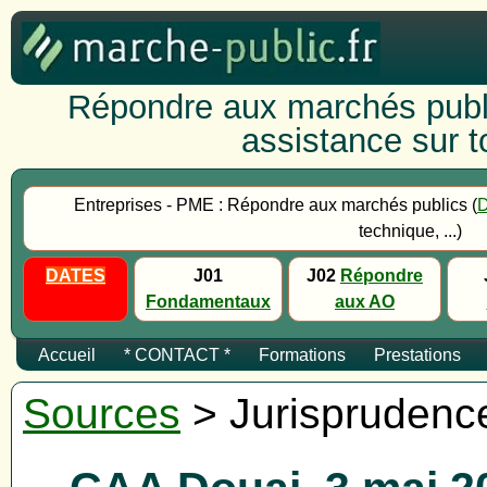
Répondre aux marchés publi
assistance sur to
Entreprises - PME : Répondre aux marchés publics (
technique, ...)
DATES
J01
J02
Répondre
Fondamentaux
aux AO
Accueil
* CONTACT *
Formations
Prestations
Sources
> Jurisprudenc