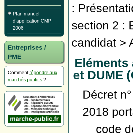
: Présentat
Plan manuel
d'application CMP
section 2 : 
2006
candidat > 
Entreprises /
PME
Eléments 
et DUME (C
Comment
répondre aux
marchés publics
?
Décret n
2018 port
code d