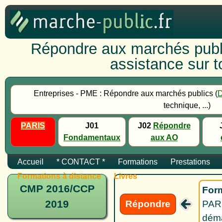
Répondre aux marchés publi
assistance sur to
Entreprises - PME : Répondre aux marchés publics (
technique, ...)
PARIS
J01
J02
Répondre
Fondamentaux
aux AO
Accueil
* CONTACT *
Formations
Prestations
Formations à distance
Livres
CMP 2016/CCP
Form
2019
Répondre
PARI
déma