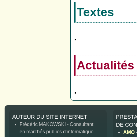
Textes
.
Actualités
.
AUTEUR DU SITE INTERNET
PRESTA
Frédéric MAKOWSKI - Consultant
DE CON
en marchés publics d'informatique
AMO
-