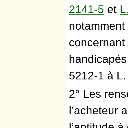
2141-5
et
L
notamment qu
concernant l
handicapés 
5212-1 à L.
2° Les ren
l’acheteur a
l’aptitude à 