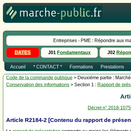
Entreprises - PME : Répondre aux ma
DATES
J01
Fondamentaux
J02
Répon
Accueil
* CONTACT *
Formations
Prestations
Code de la commande publique
> Deuxième partie : Marchés 
Conservation des informations
> Section 1 :
Rapport de prés
Art
Décret n° 2018-1075
Article R2184-2 [Contenu du rapport de présen