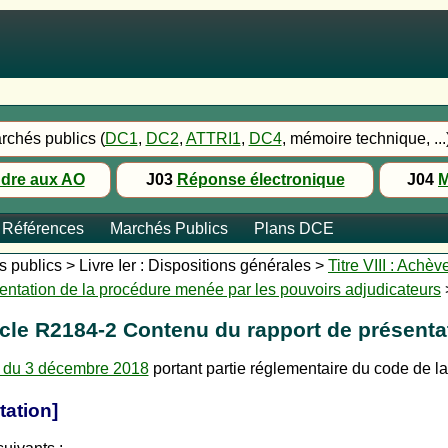
rchés publics (
DC1
,
DC2
,
ATTRI1
,
DC4
, mémoire technique, ...
dre aux AO
J03
Réponse électronique
J04
M
Références
Marchés Publics
Plans DCE
publics > Livre Ier : Dispositions générales >
Titre VIII : Achè
entation de la procédure menée par les pouvoirs adjudicateurs
icle R2184-2 Contenu du rapport de présenta
 du 3 décembre 2018
portant partie réglementaire du code de 
tation]