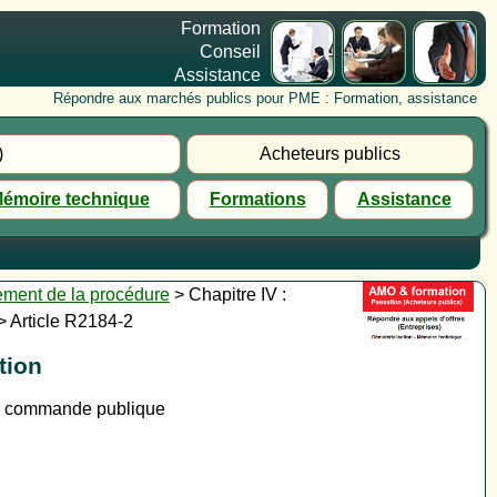
Formation
Conseil
Assistance
Répondre aux marchés publics pour PME : Formation, assistance
)
Acheteurs publics
émoire technique
Formations
Assistance
vement de la procédure
> Chapitre IV :
> Article R2184-2
tion
la commande publique