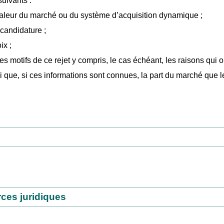
uivants :
a valeur du marché ou du système d’acquisition dynamique ;
 candidature ;
ix ;
les motifs de ce rejet y compris, le cas échéant, les raisons qu
i que, si ces informations sont connues, la part du marché que le t
rces juridiques