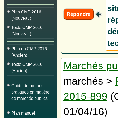
si
Plan CMP 2016
Répondre
ré
(Nouveau)
Texte CMP 2016
dé
(Nouveau)
te
Plan du CMP 2016
(Ancien)
Marchés pu
Texte CMP 2016
(Ancien)
marchés >
Guide de bonnes
pratiques en matière
2015-899
(C
de marchés publics
01/04/16)
Plan manuel