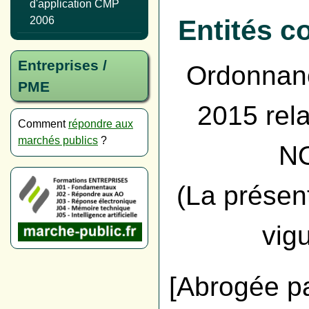
d'application CMP
Entités 
2006
Entreprises /
Ordonnanc
PME
2015 rela
Comment
répondre aux
marchés publics
?
N
(La présen
vigu
[Abrogée p