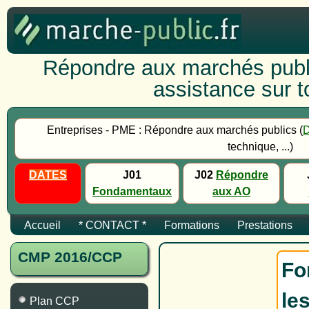
Répondre aux marchés publi
assistance sur to
Entreprises - PME : Répondre aux marchés publics (
technique, ...)
DATES
J01
J02
Répondre
Fondamentaux
aux AO
Accueil
* CONTACT *
Formations
Prestations
CMP 2016/CCP
Fo
le
Plan CCP