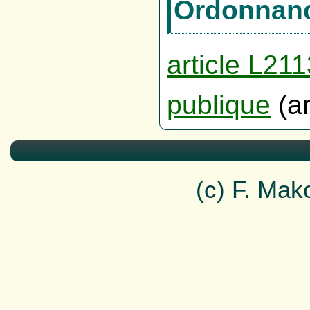
Ordonnanc
article L21
publique
(ar
(c) F. Ma