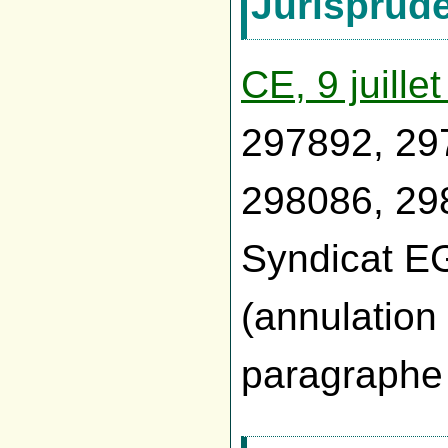
Jurisprud
CE, 9 juille
297892, 29
298086, 29
Syndicat E
(annulation
paragraphe I