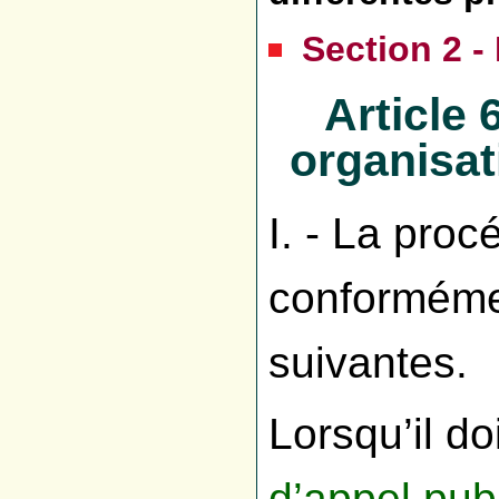
Section 2 
Article
organisat
I. - La pro
conformémen
suivantes.
Lorsqu’il d
d’appel pub