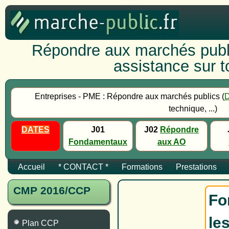
Répondre aux marchés publi
assistance sur to
Entreprises - PME : Répondre aux marchés publics (
technique, ...)
DATES
J01
J02
Répondre
Fondamentaux
aux AO
Accueil
* CONTACT *
Formations
Prestations
CMP 2016/CCP
Fo
le
Plan CCP