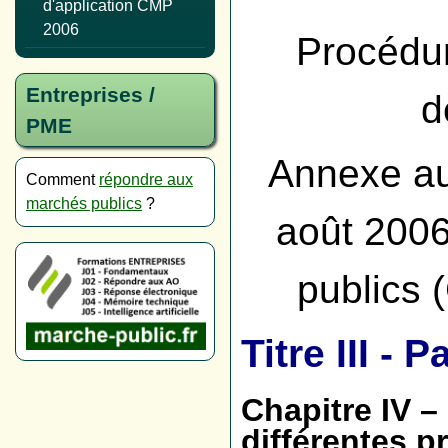
d'application CMP
2006
Procédur
Entreprises /
d
PME
Annexe au
Comment
répondre aux
marchés publics
?
août 2006
publics 
Titre III -
Chapitre IV –
différentes 