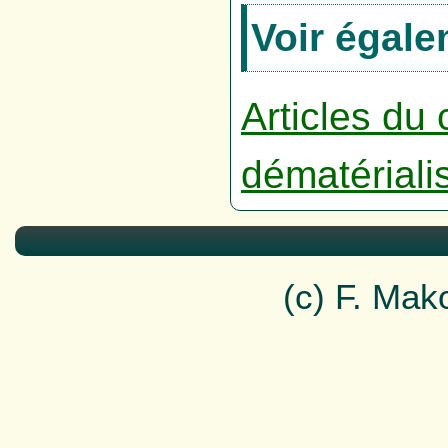
Voir égal
Articles du 
dématériali
(c) F. Ma