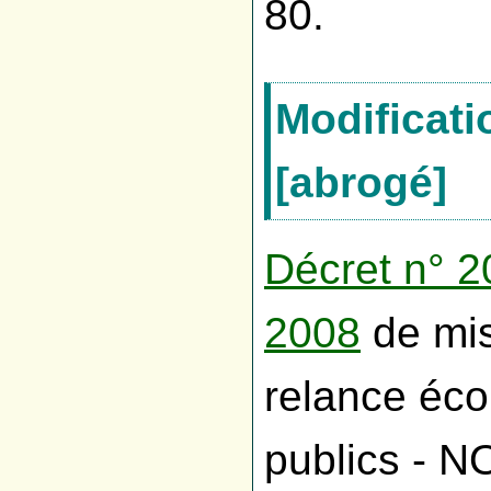
80.
Modificat
[abrogé]
Décret n° 
2008
de mis
relance éc
publics - 