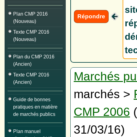
si
Plan CMP 2016
Répondre
ré
(Nouveau)
Texte CMP 2016
dé
(Nouveau)
te
Plan du CMP 2016
(Ancien)
Marchés pu
Texte CMP 2016
(Ancien)
marchés >
Guide de bonnes
pratiques en matière
CMP 2006
(
de marchés publics
31/03/16)
Plan manuel