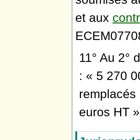
et aux
contr
ECEM0770
11° Au 2° du
: « 5 270 
remplacés 
euros HT »