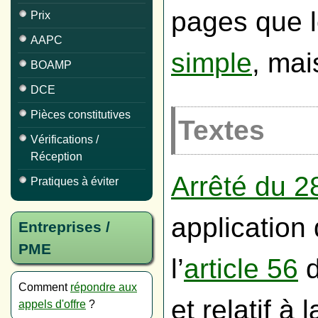
pages que 
Prix
AAPC
simple
, mai
BOAMP
DCE
Pièces constitutives
Textes
Vérifications /
Réception
Arrêté du 2
Pratiques à éviter
application 
Entreprises /
PME
l’
article 56
d
Comment
répondre aux
et relatif à 
appels d'offre
?