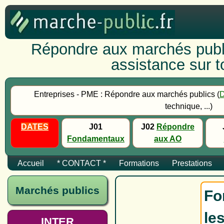
Répondre aux marchés publi
assistance sur to
Entreprises - PME : Répondre aux marchés publics (
technique, ...)
DATES
J01
J02
Répondre
Fondamentaux
aux AO
Accueil
* CONTACT *
Formations
Prestations
Marchés publics
Fo
le
INTER