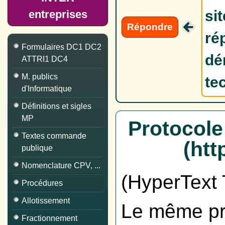
si
entreprises
Répondre
ré
Formulaires DC1 DC2
dé
ATTRI1 DC4
M. publics
te
d'Informatique
Définitions et sigles
MP
Protocole
Textes commande
(htt
publique
Nomenclature CPV, ...
(HyperText 
Procédures
Allotissement
Le même pro
Fractionnement