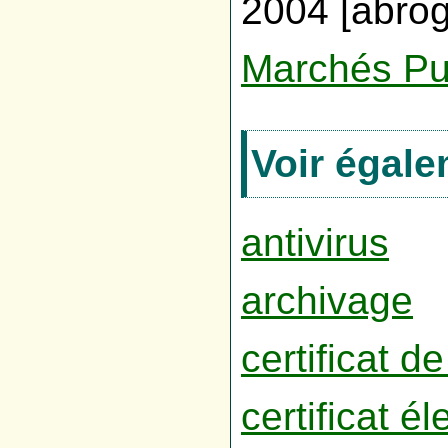
2004 [abro
Marchés Pu
Voir égale
antivirus
archivage
certificat d
certificat é