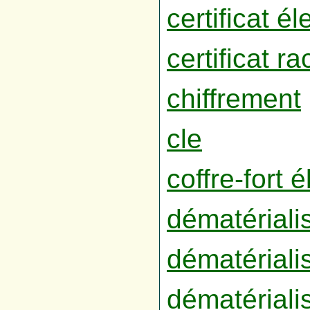
certificat é
certificat ra
chiffrement
cle
coffre-fort 
dématériali
dématériali
dématériali