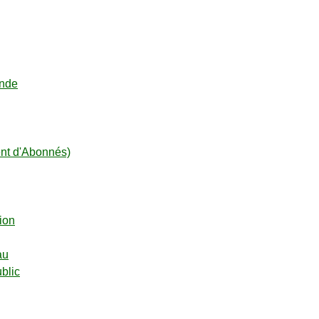
onde
t d'Abonnés)
ion
au
blic