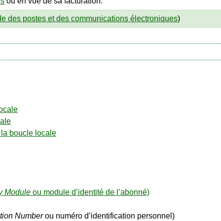
es
ou en vue de sa facturation.
de des postes et des communications électroniques
)
ocale
cale
la boucle locale
ty Module
ou module d’identité de l’abonné)
ation Number
ou numéro d’identification personnel)