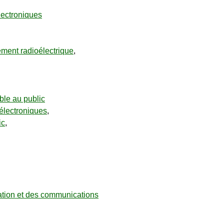
ectroniques
ement radioélectrique
,
ble au public
électroniques
,
ic
,
ation et des communications