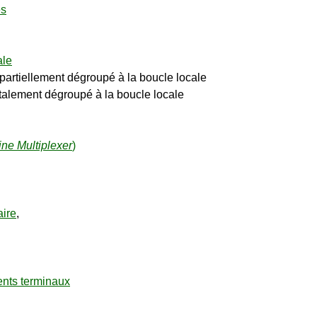
es
ale
artiellement dégroupé à la boucle locale
talement dégroupé à la boucle locale
ine Multiplexer
)
aire
,
ents terminaux