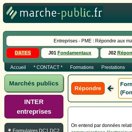
Entreprises - PME : Répondre aux ma
DATES
J01
Fondamentaux
J02
Répon
Accueil
* CONTACT *
Formations
Prestations
Marchés publics
Form
Répondre
(Fon
INTER
entreprises
On entend par données relati
Formulaires DC1 DC2