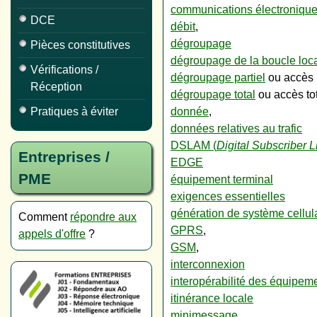
communications électroniqu
DCE
débit
,
dégroupage
Pièces constitutives
dégroupage de la boucle loc
Vérifications /
dégroupage partiel
ou accès p
Réception
dégroupage total
ou accès to
donnée
,
Pratiques à éviter
données relatives au trafic
DSLAM (
Digital Subscriber L
Entreprises /
EDGE
PME
équipement terminal
exigences essentielles
génération de système cellul
Comment
répondre aux
GPRS
,
appels d'offre
?
GSM
,
interconnexion
interopérabilité des équipem
itinérance locale
minimessage