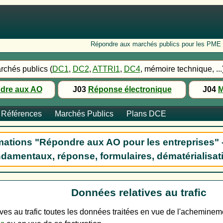
Répondre aux marchés publics pour les PME : Fo
rchés publics (
DC1
,
DC2
,
ATTRI1
,
DC4
, mémoire technique, ...
dre aux AO
J03
Réponse électronique
J04
M
Références
Marchés Publics
Plans DCE
ations "Répondre aux AO pour les entreprises" 
damentaux, réponse, formulaires, dématérialisat
Données relatives au trafic
ves au trafic toutes les données traitées en vue de l'achemin