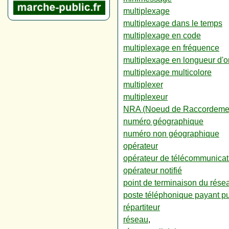
multiplexage
multiplexage dans le temps
multiplexage en code
multiplexage en fréquence
multiplexage en longueur d'
multiplexage multicolore
multiplexer
multiplexeur
NRA (Noeud de Raccordemen
numéro géographique
numéro non géographique
opérateur
opérateur de télécommunicat
opérateur notifié
point de terminaison du rése
poste téléphonique payant pu
répartiteur
réseau
,