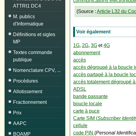
communications électroniqu
ATTRI1 DC4
(Source :
Article L32 du Co
M. publics
d'Informatique
Voir également
Définitions et sigles
MP
1G
,
2G
,
3G
et
4G
Textes commande
abonnement
publique
accès
accès dégroupé à la boucle l
Nomenclature CPV, ...
accès partagé à la boucle lo
Procédures
accès totalement dégroupé à 
ADSL
Allotissement
bande passante
Fractionnement
boucle locale
carte à puce
Prix
Carte SIM (
Subscriber Identi
AAPC
cellule
code PIN
(
Personal Identific
BOAMP