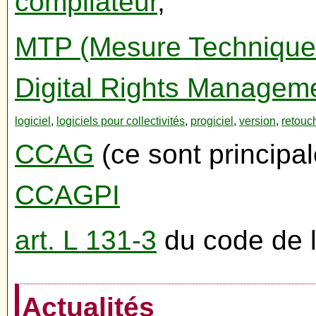
compilateur
,
MTP (Mesure Technique 
Digital Rights Managem
logiciel
,
logiciels pour collectivités
,
progiciel
,
version
,
retouc
CCAG
(ce sont principa
CCAGPI
art. L 131-3
du code de la
Actualités