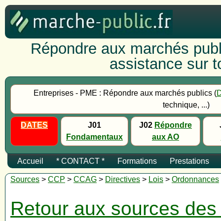
Répondre aux marchés publi
assistance sur to
Entreprises - PME : Répondre aux marchés publics (
technique, ...)
DATES
J01
J02
Répondre
Fondamentaux
aux AO
Accueil
* CONTACT *
Formations
Prestations
Sources
>
CCP
>
CCAG
>
Directives
>
Lois
>
Ordonnances
Retour aux sources des