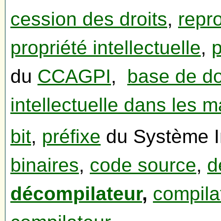
cession des droits
,
repr
propriété intellectuelle
,
p
du
CCAGPI
,
base de d
intellectuelle dans les m
bit
,
préfixe
du Système I
binaires
,
code source
,
d
décompilateur
,
compilat