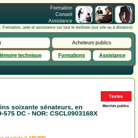
Formation
Conseil
Assistance
rmation, aide et assistance sur tout le territoire (sur site ou à distance)
)
Acheteurs publics
émoire technique
Formations
Assistance
oins soixante sénateurs, en
 2009-575 DC - NOR: CSCL0903168X
cs et privés (LAPCIPP)