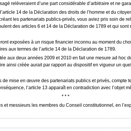
isagé relèveraient d’une part considérable d’arbitraire et ne garan
t l’article 14 de la Déclaration des droits de l’homme et du cito
nt les partenariats publics-privés, vous aviez pris soin de relev
lent des articles 6 et 14 de la Déclaration de 1789 et qui sont
 seront exposées à un risque financier inconnu au moment du cho
res aux termes de l’article 14 de la Déclaration de 1789.
mitée aux deux années 2009 et 2010 en fait une mesure ad hoc don
aire ainsi créée aurait par rapport au dispositif en vigueur un q
dures de mise en œuvre des partenariats publics et privés, compt
onséquence, l’article 13 apparaît en contradiction avec l’objet m
* * *
s et messieurs les membres du Conseil constitutionnel, en l’ex