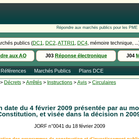
Répondre aux marchés publics pour les PME : Fo
rchés publics (
DC1
,
DC2
,
ATTRI1
,
DC4
, mémoire technique, ...
dre aux AO
J03
Réponse électronique
J04
M
Références
Marchés Publics
Plans DCE
>
Décrets
>
Arrêtés
>
Instructions
>
Avis
>
Circulaires
n date du 4 février 2009 présentée par au m
 la Constitution, et visée dans la décision n
JORF n°0041 du 18 février 2009
lération des programmes de construction et d’investissement publi