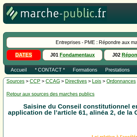
Entreprises - PME : Répondre aux ma
DATES
J01
Fondamentaux
J02
Répon
Accueil
* CONTACT *
Formations
Prestations
Sources
>
CCP
>
CCAG
>
Directives
>
Lois
>
Ordonnances
Retour aux sources des marches publics
Saisine du Conseil constitutionnel e
application de l’article 61, alinéa 2, de
Loi relative à l’accé